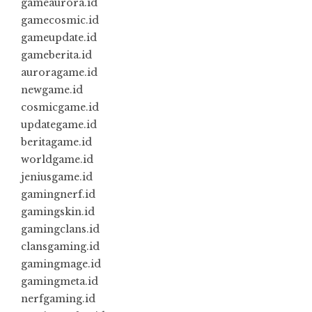
gameaurora.id
gamecosmic.id
gameupdate.id
gameberita.id
auroragame.id
newgame.id
cosmicgame.id
updategame.id
beritagame.id
worldgame.id
jeniusgame.id
gamingnerf.id
gamingskin.id
gamingclans.id
clansgaming.id
gamingmage.id
gamingmeta.id
nerfgaming.id