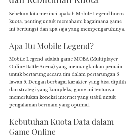
Sebelum kita merinci apakah Mobile Legend boros
kuota, penting untuk memahami bagaimana game
ini berfungsi dan apa saja yang mempengaruhinya.
Apa Itu Mobile Legend?
Mobile Legend adalah game MOBA (Multiplayer
Online Battle Arena) yang memungkinkan pemain
untuk bertarung secara tim dalam pertarungan 5
lawan 5. Dengan berbagai karakter yang bisa dipilih
dan strategi yang kompleks, game ini tentunya
memerlukan koneksi internet yang stabil untuk
pengalaman bermain yang optimal.
Kebutuhan Kuota Data dalam
Game Online