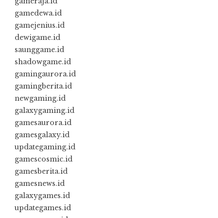
gameraja.id
gamedewa.id
gamejenius.id
dewigame.id
saunggame.id
shadowgame.id
gamingaurora.id
gamingberita.id
newgaming.id
galaxygaming.id
gamesaurora.id
gamesgalaxy.id
updategaming.id
gamescosmic.id
gamesberita.id
gamesnews.id
galaxygames.id
updategames.id