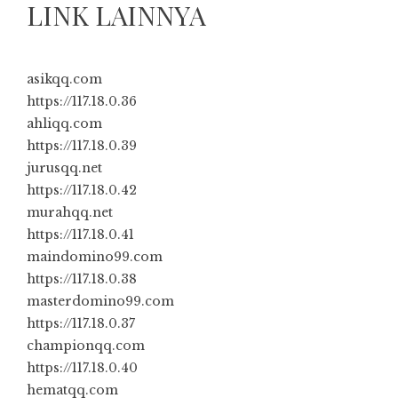
LINK LAINNYA
asikqq.com
https://117.18.0.36
ahliqq.com
https://117.18.0.39
jurusqq.net
https://117.18.0.42
murahqq.net
https://117.18.0.41
maindomino99.com
https://117.18.0.38
masterdomino99.com
https://117.18.0.37
championqq.com
https://117.18.0.40
hematqq.com