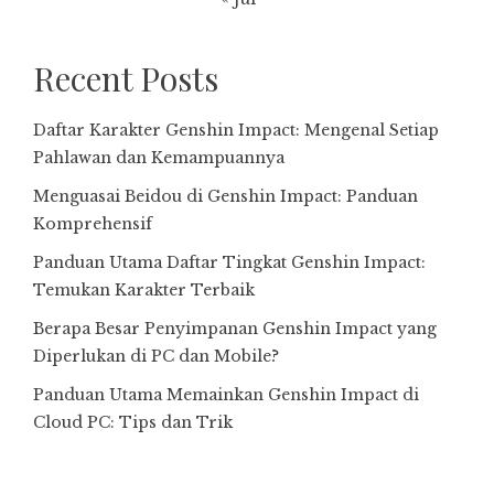
Recent Posts
Daftar Karakter Genshin Impact: Mengenal Setiap
Pahlawan dan Kemampuannya
Menguasai Beidou di Genshin Impact: Panduan
Komprehensif
Panduan Utama Daftar Tingkat Genshin Impact:
Temukan Karakter Terbaik
Berapa Besar Penyimpanan Genshin Impact yang
Diperlukan di PC dan Mobile?
Panduan Utama Memainkan Genshin Impact di
Cloud PC: Tips dan Trik