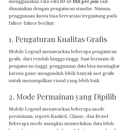
menggunakan rata-rata
10-15 MB per jam
saat
dimainkan dengan pengaturan standar. Namun,
penggunaan kuota bisa bervariasi tergantung pada
faktor-faktor berikut:
1. Pengaturan Kualitas Grafis
Mobile Legend menawarkan beberapa pengaturan
grafis, dari rendah hingga tinggi. Saat bermain di
pengaturan tinggi, penggunaan data bisa meningkat
karena game mengunduh lebih banyak aset grafis
untuk menampilkan visual yang lebih baik.
2. Mode Permainan yang Dipilih
Mobile Legend menawarkan beberapa mode
permainan, seperti Ranked, Classic, dan Brawl.
Beberapa mode mungkin memerlukan data lebih