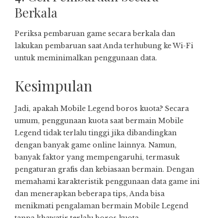
Berkala
Periksa pembaruan game secara berkala dan
lakukan pembaruan saat Anda terhubung ke Wi-Fi
untuk meminimalkan penggunaan data.
Kesimpulan
Jadi, apakah Mobile Legend boros kuota? Secara
umum, penggunaan kuota saat bermain Mobile
Legend tidak terlalu tinggi jika dibandingkan
dengan banyak game online lainnya. Namun,
banyak faktor yang mempengaruhi, termasuk
pengaturan grafis dan kebiasaan bermain. Dengan
memahami karakteristik penggunaan data game ini
dan menerapkan beberapa tips, Anda bisa
menikmati pengalaman bermain Mobile Legend
tanpa khawatir terlalu boros kuota.