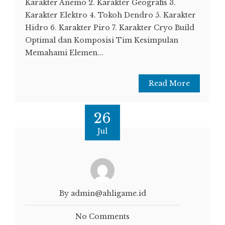
Karakter Anemo 2. Karakter Geografis 3.
Karakter Elektro 4. Tokoh Dendro 5. Karakter
Hidro 6. Karakter Piro 7. Karakter Cryo Build
Optimal dan Komposisi Tim Kesimpulan
Memahami Elemen...
Read More
26
Jul
By
admin@ahligame.id
No Comments