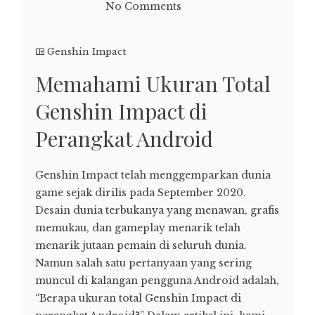
No Comments
Genshin Impact
Memahami Ukuran Total
Genshin Impact di
Perangkat Android
Genshin Impact telah menggemparkan dunia
game sejak dirilis pada September 2020.
Desain dunia terbukanya yang menawan, grafis
memukau, dan gameplay menarik telah
menarik jutaan pemain di seluruh dunia.
Namun salah satu pertanyaan yang sering
muncul di kalangan pengguna Android adalah,
“Berapa ukuran total Genshin Impact di