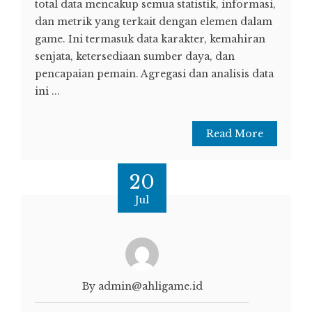
total data mencakup semua statistik, informasi,
dan metrik yang terkait dengan elemen dalam
game. Ini termasuk data karakter, kemahiran
senjata, ketersediaan sumber daya, dan
pencapaian pemain. Agregasi dan analisis data
ini ...
Read More
20
Jul
By
admin@ahligame.id