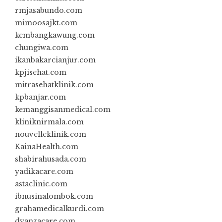
rmjasabundo.com
mimoosajkt.com
kembangkawung.com
chungiwa.com
ikanbakarcianjur.com
kpjisehat.com
mitrasehatklinik.com
kpbanjar.com
kemanggisanmedical.com
kliniknirmala.com
nouvelleklinik.com
KainaHealth.com
shabirahusada.com
yadikacare.com
astaclinic.com
ibnusinalombok.com
grahamedicalkurdi.com
dyanzacare.com