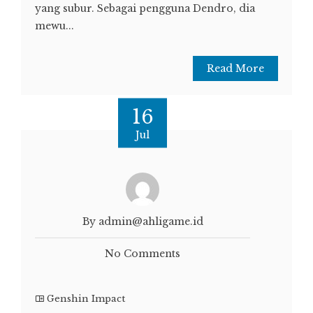
yang subur. Sebagai pengguna Dendro, dia
mewu...
Read More
16
Jul
By
admin@ahligame.id
No Comments
Genshin Impact