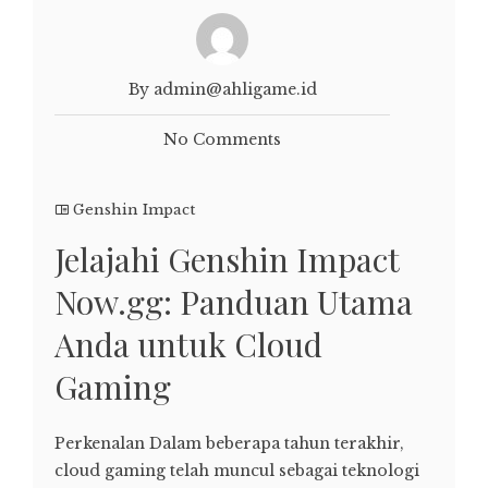
By
admin@ahligame.id
No Comments
Genshin Impact
Jelajahi Genshin Impact
Now.gg: Panduan Utama
Anda untuk Cloud
Gaming
Perkenalan Dalam beberapa tahun terakhir,
cloud gaming telah muncul sebagai teknologi