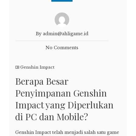
By
admin@ahligame.id
No Comments
Genshin Impact
Berapa Besar
Penyimpanan Genshin
Impact yang Diperlukan
di PC dan Mobile?
Genshin Impact telah menjadi salah satu game