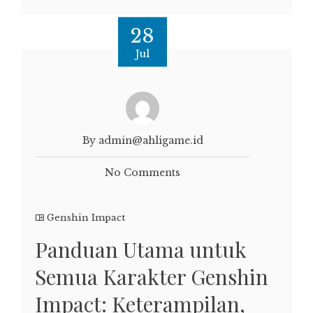
28
Jul
By
admin@ahligame.id
No Comments
Genshin Impact
Panduan Utama untuk
Semua Karakter Genshin
Impact: Keterampilan,