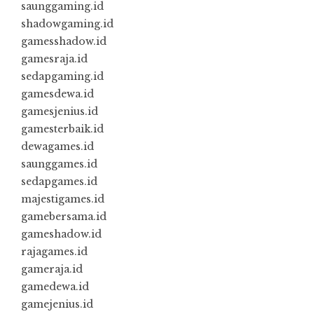
saunggaming.id
shadowgaming.id
gamesshadow.id
gamesraja.id
sedapgaming.id
gamesdewa.id
gamesjenius.id
gamesterbaik.id
dewagames.id
saunggames.id
sedapgames.id
majestigames.id
gamebersama.id
gameshadow.id
rajagames.id
gameraja.id
gamedewa.id
gamejenius.id