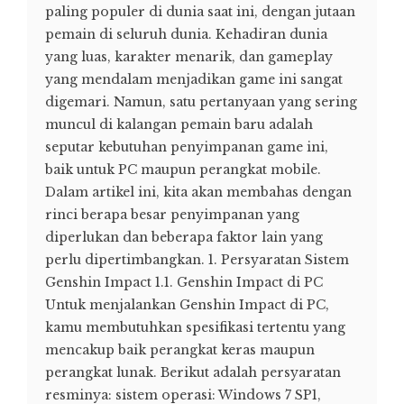
paling populer di dunia saat ini, dengan jutaan
pemain di seluruh dunia. Kehadiran dunia
yang luas, karakter menarik, dan gameplay
yang mendalam menjadikan game ini sangat
digemari. Namun, satu pertanyaan yang sering
muncul di kalangan pemain baru adalah
seputar kebutuhan penyimpanan game ini,
baik untuk PC maupun perangkat mobile.
Dalam artikel ini, kita akan membahas dengan
rinci berapa besar penyimpanan yang
diperlukan dan beberapa faktor lain yang
perlu dipertimbangkan. 1. Persyaratan Sistem
Genshin Impact 1.1. Genshin Impact di PC
Untuk menjalankan Genshin Impact di PC,
kamu membutuhkan spesifikasi tertentu yang
mencakup baik perangkat keras maupun
perangkat lunak. Berikut adalah persyaratan
resminya: sistem operasi: Windows 7 SP1,