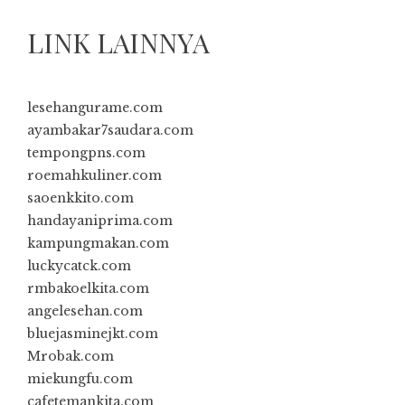
LINK LAINNYA
lesehangurame.com
ayambakar7saudara.com
tempongpns.com
roemahkuliner.com
saoenkkito.com
handayaniprima.com
kampungmakan.com
luckycatck.com
rmbakoelkita.com
angelesehan.com
bluejasminejkt.com
Mrobak.com
miekungfu.com
cafetemankita.com