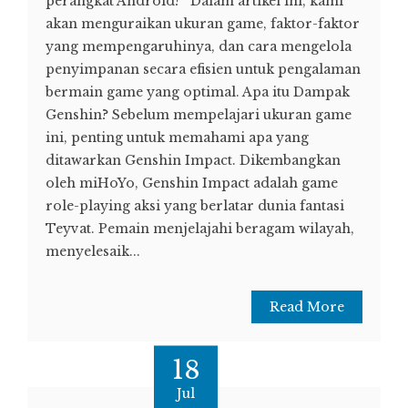
perangkat Android?” Dalam artikel ini, kami
akan menguraikan ukuran game, faktor-faktor
yang mempengaruhinya, dan cara mengelola
penyimpanan secara efisien untuk pengalaman
bermain game yang optimal. Apa itu Dampak
Genshin? Sebelum mempelajari ukuran game
ini, penting untuk memahami apa yang
ditawarkan Genshin Impact. Dikembangkan
oleh miHoYo, Genshin Impact adalah game
role-playing aksi yang berlatar dunia fantasi
Teyvat. Pemain menjelajahi beragam wilayah,
menyelesaik...
Read More
18
Jul