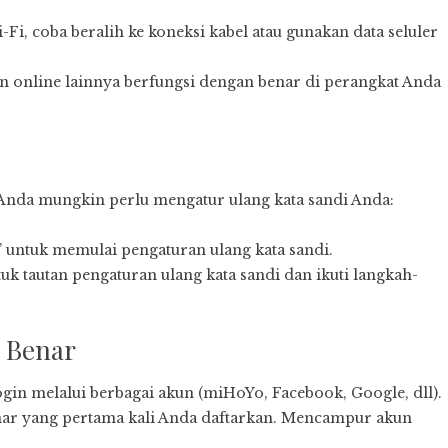
i, coba beralih ke koneksi kabel atau gunakan data seluler
n online lainnya berfungsi dengan benar di perangkat Anda
 Anda mungkin perlu mengatur ulang kata sandi Anda:
” untuk memulai pengaturan ulang kata sandi.
uk tautan pengaturan ulang kata sandi dan ikuti langkah-
 Benar
n melalui berbagai akun (miHoYo, Facebook, Google, dll).
nar yang pertama kali Anda daftarkan. Mencampur akun