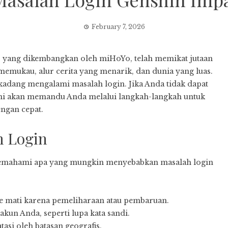
February 7, 2026
r yang dikembangkan oleh miHoYo, telah memikat jutaan
memukau, alur cerita yang menarik, dan dunia yang luas.
kadang mengalami masalah login. Jika Anda tidak dapat
 ini akan memandu Anda melalui langkah-langkah untuk
ngan cepat.
 Login
memahami apa yang mungkin menyebabkan masalah login
 mati karena pemeliharaan atau pembaruan.
kun Anda, seperti lupa kata sandi.
asi oleh batasan geografis.