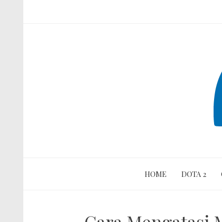
Skip
to
content
HOME
DOTA 2
Cara Mengatasi 