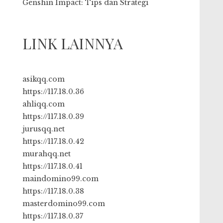
Genshin Impact: Tips dan Strategi
LINK LAINNYA
asikqq.com
https://117.18.0.36
ahliqq.com
https://117.18.0.39
jurusqq.net
https://117.18.0.42
murahqq.net
https://117.18.0.41
maindomino99.com
https://117.18.0.38
masterdomino99.com
https://117.18.0.37