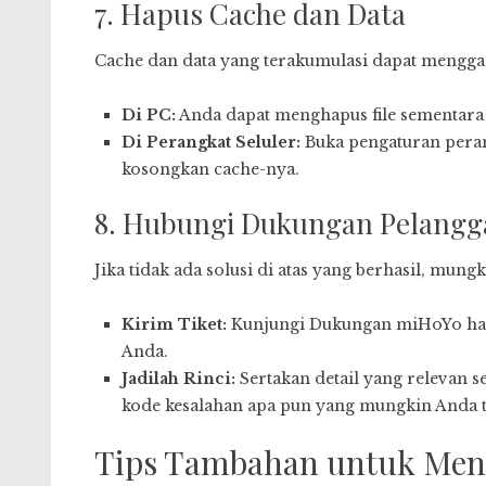
7. Hapus Cache dan Data
Cache dan data yang terakumulasi dapat mengga
Di PC:
Anda dapat menghapus file sementara di
Di Perangkat Seluler:
Buka pengaturan peran
kosongkan cache-nya.
8. Hubungi Dukungan Pelangg
Jika tidak ada solusi di atas yang berhasil, mung
Kirim Tiket:
Kunjungi Dukungan miHoYo hal
Anda.
Jadilah Rinci:
Sertakan detail yang relevan 
kode kesalahan apa pun yang mungkin Anda 
Tips Tambahan untuk Men