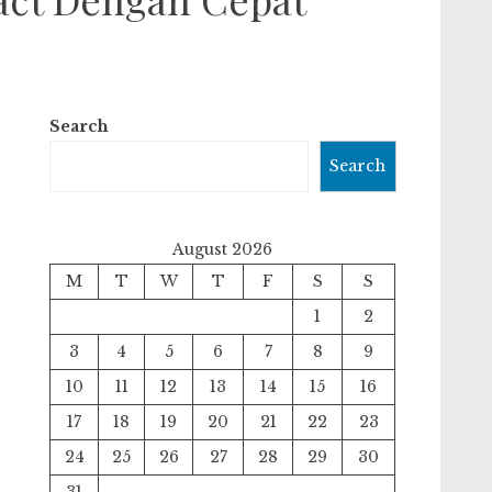
Search
Search
August 2026
M
T
W
T
F
S
S
1
2
3
4
5
6
7
8
9
10
11
12
13
14
15
16
17
18
19
20
21
22
23
24
25
26
27
28
29
30