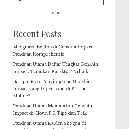
31
« Jul
Recent Posts
Menguasai Beidou di Genshin Impact:
Panduan Komprehensif
Panduan Utama Daftar Tingkat Genshin
Impact: Temukan Karakter Terbaik
Berapa Besar Penyimpanan Genshin
Impact yang Diperlukan di PC dan
Mobile?
Panduan Utama Memainkan Genshin
Impact di Cloud PC: Tips dan Trik
Panduan Utama Raiden Shogun di