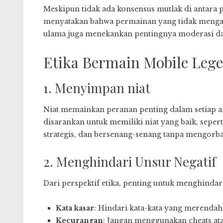
Meskipun tidak ada konsensus mutlak di antara
menyatakan bahwa permainan yang tidak menga
ulama juga menekankan pentingnya moderasi da
Etika Bermain Mobile Leg
1. Menyimpan niat
Niat memainkan peranan penting dalam setiap a
disarankan untuk memiliki niat yang baik, sepe
strategis, dan bersenang-senang tanpa mengorban
2. Menghindari Unsur Negatif
Dari perspektif etika, penting untuk menghindari
Kata kasar
: Hindari kata-kata yang merendah
Kecurangan
: Jangan menggunakan cheats at