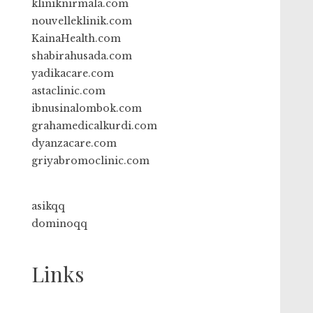
kliniknirmala.com
nouvelleklinik.com
KainaHealth.com
shabirahusada.com
yadikacare.com
astaclinic.com
ibnusinalombok.com
grahamedicalkurdi.com
dyanzacare.com
griyabromoclinic.com
asikqq
dominoqq
Links