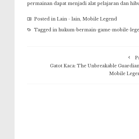
permainan dapat menjadi alat pelajaran dan hib
Posted in
Lain - lain
,
Mobile Legend
Tagged in
hukum-bermain-game-mobile-lege
P
Gatot Kaca: The Unbreakable Guardian
Mobile Lege