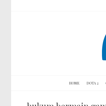
Skip
to
content
HOME
DOTA 2
hukum bermain game