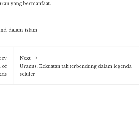
uran yang bermanfaat.
nd-dalam-islam
rev
Next
 of
Uranus: Kekuatan tak terbendung dalam legenda
nds
seluler