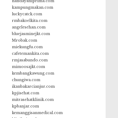
handayaniprima.com
kampungmakan.com
luckycatck.com
rmbakoelkita.com
angelesehan.com
bluejasminejkt.com
Mrobak.com
miekungfu.com
cafetemankita.com
rmjasabundo.com
mimoosajkt.com
kembangkawung.com
chungiwa.com
ikanbakarcianjur.com
kpjisehat.com
mitrasehatklinik.com
kpbanjar.com
kemanggisanmedical.com