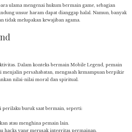
 para ulama mengenai hukum bermain game, sebagian
ndung unsur haram dapat dianggap halal. Namun, banyak
n tidak melupakan kewajiban agama.
end
ktivitas. Dalam konteks bermain Mobile Legend, pemain
rti menjalin persahabatan, mengasah kemampuan berpikir
kan nilai-nilai moral dan spiritual.
 perilaku buruk saat bermain, seperti:
kan atau menghina pemain lain.
au hacks yang merusak integritas permainan.