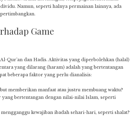
individu. Namun, seperti halnya permainan lainnya, ada
dipertimbangkan.
erhadap Game
l-Qur’an dan Hadis. Aktivitas yang diperbolehkan (halal)
mentara yang dilarang (haram) adalah yang bertentangan
at beberapa faktor yang perlu dianalisis:
ebut memberikan manfaat atau justru membuang waktu?
 yang bertentangan dengan nilai-nilai Islam, seperti
 mengganggu kewajiban ibadah sehari-hari, seperti shalat?