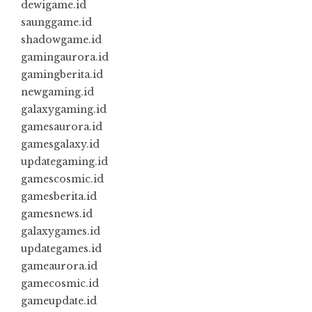
dewigame.id
saunggame.id
shadowgame.id
gamingaurora.id
gamingberita.id
newgaming.id
galaxygaming.id
gamesaurora.id
gamesgalaxy.id
updategaming.id
gamescosmic.id
gamesberita.id
gamesnews.id
galaxygames.id
updategames.id
gameaurora.id
gamecosmic.id
gameupdate.id