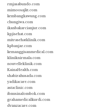
rmjasabundo.com
mimoosajkt.com
kembangkawung.com
chungiwa.com
ikanbakarcianjur.com
kpjisehat.com
mitrasehatklinik.com
kpbanjar.com
kemanggisanmedical.com
kliniknirmala.com
nouvelleklinik.com
KainaHealth.com
shabirahusada.com
yadikacare.com
astaclinic.com
ibnusinalombok.com
grahamedicalkurdi.com
dyanzacare.com