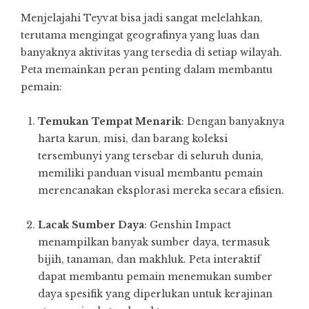
Menjelajahi Teyvat bisa jadi sangat melelahkan,
terutama mengingat geografinya yang luas dan
banyaknya aktivitas yang tersedia di setiap wilayah.
Peta memainkan peran penting dalam membantu
pemain:
Temukan Tempat Menarik
: Dengan banyaknya
harta karun, misi, dan barang koleksi
tersembunyi yang tersebar di seluruh dunia,
memiliki panduan visual membantu pemain
merencanakan eksplorasi mereka secara efisien.
Lacak Sumber Daya
: Genshin Impact
menampilkan banyak sumber daya, termasuk
bijih, tanaman, dan makhluk. Peta interaktif
dapat membantu pemain menemukan sumber
daya spesifik yang diperlukan untuk kerajinan