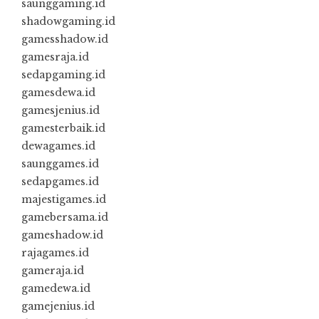
saunggaming.id
shadowgaming.id
gamesshadow.id
gamesraja.id
sedapgaming.id
gamesdewa.id
gamesjenius.id
gamesterbaik.id
dewagames.id
saunggames.id
sedapgames.id
majestigames.id
gamebersama.id
gameshadow.id
rajagames.id
gameraja.id
gamedewa.id
gamejenius.id