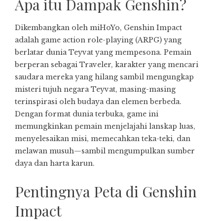
Apa itu Dampak Genshin?
Dikembangkan oleh miHoYo, Genshin Impact
adalah game action role-playing (ARPG) yang
berlatar dunia Teyvat yang mempesona. Pemain
berperan sebagai Traveler, karakter yang mencari
saudara mereka yang hilang sambil mengungkap
misteri tujuh negara Teyvat, masing-masing
terinspirasi oleh budaya dan elemen berbeda.
Dengan format dunia terbuka, game ini
memungkinkan pemain menjelajahi lanskap luas,
menyelesaikan misi, memecahkan teka-teki, dan
melawan musuh—sambil mengumpulkan sumber
daya dan harta karun.
Pentingnya Peta di Genshin
Impact