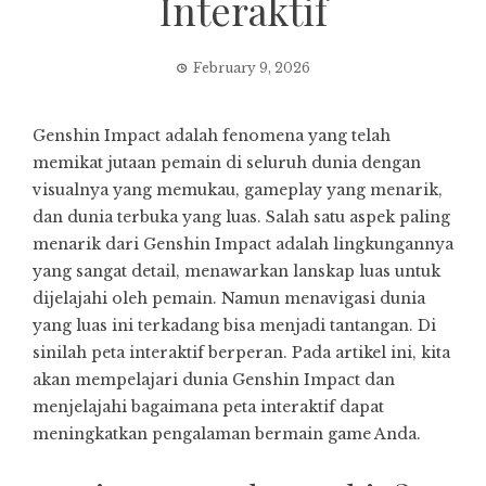
Interaktif
February 9, 2026
Genshin Impact adalah fenomena yang telah
memikat jutaan pemain di seluruh dunia dengan
visualnya yang memukau, gameplay yang menarik,
dan dunia terbuka yang luas. Salah satu aspek paling
menarik dari Genshin Impact adalah lingkungannya
yang sangat detail, menawarkan lanskap luas untuk
dijelajahi oleh pemain. Namun menavigasi dunia
yang luas ini terkadang bisa menjadi tantangan. Di
sinilah peta interaktif berperan. Pada artikel ini, kita
akan mempelajari dunia Genshin Impact dan
menjelajahi bagaimana peta interaktif dapat
meningkatkan pengalaman bermain game Anda.