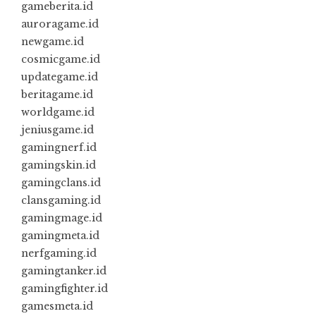
gameberita.id
auroragame.id
newgame.id
cosmicgame.id
updategame.id
beritagame.id
worldgame.id
jeniusgame.id
gamingnerf.id
gamingskin.id
gamingclans.id
clansgaming.id
gamingmage.id
gamingmeta.id
nerfgaming.id
gamingtanker.id
gamingfighter.id
gamesmeta.id