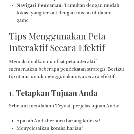
Navigasi Pencarian
: Temukan dengan mudah
lokasi yang terkait dengan misi aktif dalam
game.
Tips Menggunakan Peta
Interaktif Secara Efektif
Memaksimalkan manfaat peta interaktif
memerlukan beberapa pendekatan strategis. Berikut
tip utama untuk menggunakannya secara efektif:
1.
Tetapkan Tujuan Anda
Sebelum mendalami Teyvat, perjelas tujuan Anda:
Apakah Anda berburu barang koleksi?
Menyelesaikan komisi harian?