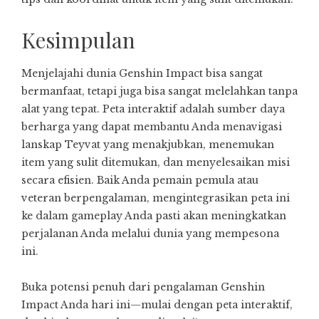
Kesimpulan
Menjelajahi dunia Genshin Impact bisa sangat
bermanfaat, tetapi juga bisa sangat melelahkan tanpa
alat yang tepat. Peta interaktif adalah sumber daya
berharga yang dapat membantu Anda menavigasi
lanskap Teyvat yang menakjubkan, menemukan
item yang sulit ditemukan, dan menyelesaikan misi
secara efisien. Baik Anda pemain pemula atau
veteran berpengalaman, mengintegrasikan peta ini
ke dalam gameplay Anda pasti akan meningkatkan
perjalanan Anda melalui dunia yang mempesona
ini.
Buka potensi penuh dari pengalaman Genshin
Impact Anda hari ini—mulai dengan peta interaktif,