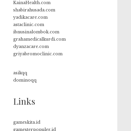
KainaHealth.com
shabirahusada.com
yadikacare.com
astaclinic.com
ibnusinalombok.com
grahamedicalkurdi.com
dyanzacare.com
griyabromoclinic.com
asikqq
dominoqq
Links
gameskita.id
gamesterpopuler.id