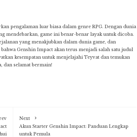
an pengalaman luar biasa dalam genre RPG. Dengan dunia
ng mendebarkan, game ini benar-benar layak untuk dicoba.
erjalanan yang menakjubkan dalam dunia game, dan
ahwa Genshin Impact akan terus menjadi salah satu judul
ewatkan kesempatan untuk menjelajahi Teyvat dan temukan
a, dan selamat bermain!
rev
Next
act
Akun Starter Genshin Impact: Panduan Lengkap
hui
untuk Pemula