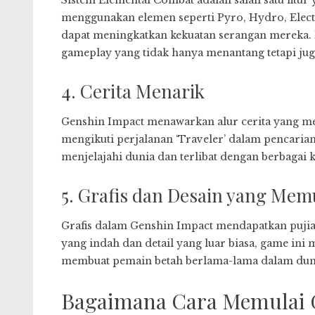
Sistem Elemental Combat adalah salah satu fitu
menggunakan elemen seperti Pyro, Hydro, Elect
dapat meningkatkan kekuatan serangan mereka.
gameplay yang tidak hanya menantang tetapi j
4. Cerita Menarik
Genshin Impact menawarkan alur cerita yang m
mengikuti perjalanan ‘Traveler’ dalam pencari
menjelajahi dunia dan terlibat dengan berbagai k
5. Grafis dan Desain yang Me
Grafis dalam Genshin Impact mendapatkan pujian
yang indah dan detail yang luar biasa, game i
membuat pemain betah berlama-lama dalam duni
Bagaimana Cara Memulai 