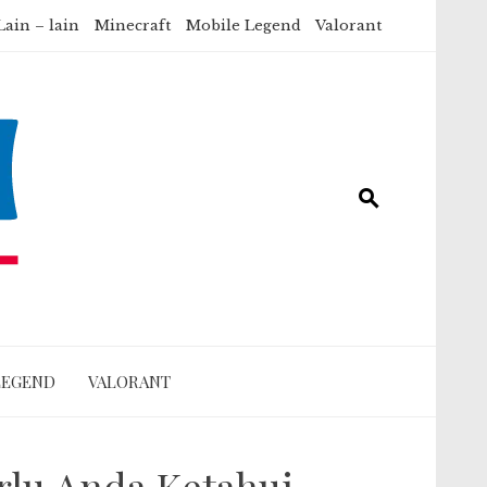
Lain – lain
Minecraft
Mobile Legend
Valorant
LEGEND
VALORANT
rlu Anda Ketahui