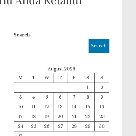
Search
Search
August 2026
M
T
W
T
F
S
S
1
2
3
4
5
6
7
8
9
10
11
12
13
14
15
16
17
18
19
20
21
22
23
24
25
26
27
28
29
30