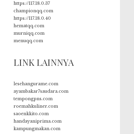
https://117.18.0.37
championqq.com
https://117.18.0.40
hematqq.com
murniqq.com
menuqq.com
LINK LAINNYA
lesehangurame.com
ayambakar7saudara.com
tempongpns.com
roemahkuliner.com
saoenkkito.com
handayaniprima.com
kampungmakan.com