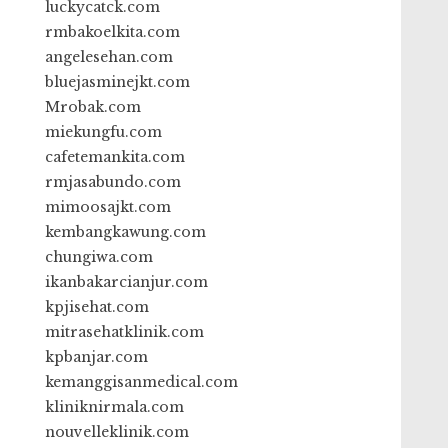
luckycatck.com
rmbakoelkita.com
angelesehan.com
bluejasminejkt.com
Mrobak.com
miekungfu.com
cafetemankita.com
rmjasabundo.com
mimoosajkt.com
kembangkawung.com
chungiwa.com
ikanbakarcianjur.com
kpjisehat.com
mitrasehatklinik.com
kpbanjar.com
kemanggisanmedical.com
kliniknirmala.com
nouvelleklinik.com