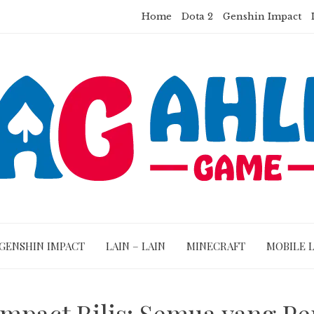
Home
Dota 2
Genshin Impact
GENSHIN IMPACT
LAIN – LAIN
MINECRAFT
MOBILE 
mpact Rilis: Semua yang Pe