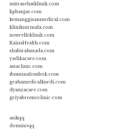
mitrasehatklinik.com
kpbanjar.com
kemanggisanmedical.com
kliniknirmala.com
nouvelleklinik.com
KainaHealth.com
shabirahusada.com
yadikacare.com
astaclinic.com
ibnusinalombok.com
grahamedicalkurdi.com
dyanzacare.com
griyabromoclinic.com
asikqq
dominoqq