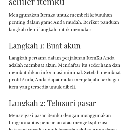
seluler itemku
Menggunakan Itemku untuk membeli kebutuhan
penting dalam game Anda mudah. Berikut panduan
langkah demi langkah untuk memulai:
Langkah 1: Buat akun
Langkah pertama dalam perjalanan ItemKu Anda
adalah membuat akun. Mendaftar itu sederhana dan
membutuhkan informasi minimal. Setelah membuat
profil Anda, Anda dapat mulai menjelajahi berbagai
item yang tersedia untuk dibeli.
Langkah 2: Telusuri pasar
Menavigasi pasar itemku dengan menggunakan
fungsionalitas pencarian atau mengeksplorasi
kategori spesifik untuk legenda seluler. Anda dapat