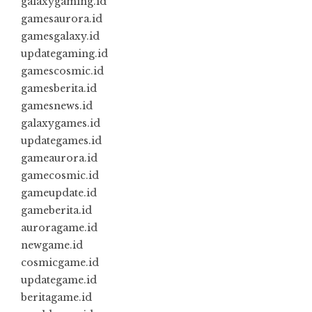
galaxygaming.id
gamesaurora.id
gamesgalaxy.id
updategaming.id
gamescosmic.id
gamesberita.id
gamesnews.id
galaxygames.id
updategames.id
gameaurora.id
gamecosmic.id
gameupdate.id
gameberita.id
auroragame.id
newgame.id
cosmicgame.id
updategame.id
beritagame.id