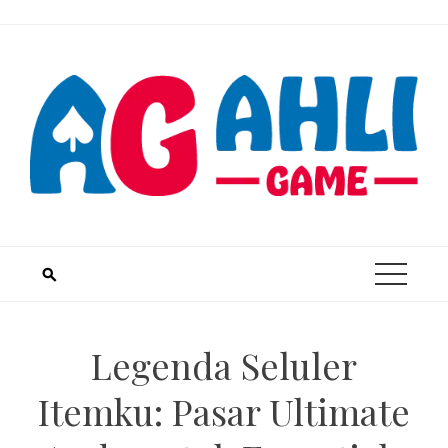
Skip
to
content
Legenda Seluler
Itemku: Pasar Ultimate