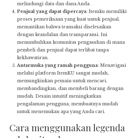
melindungi data dan dana Anda.
Penjual yang dapat dipercaya
: Itemku memiliki
proses pemeriksaan yang kuat untuk penjual,
memastikan bahwa transaksi diselesaikan
dengan keandalan dan transparansi. Ini
menumbuhkan komunitas pengasuhan di mana
pembeli dan penjual dapat terlibat tanpa
kekhawatiran.
Antarmuka yang ramah pengguna
: Menavigasi
melalui platform ItemKU sangat mudah,
memungkinkan pemain untuk mencari,
membandingkan, dan membeli barang dengan
mudah. Desain intuitif meningkatkan
pengalaman pengguna, membuatnya mudah
untuk menemukan apa yang Anda cari.
Cara menggunakan legenda