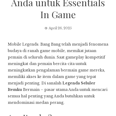
Anda untuk Essentials
In Game
April 26, 2025
Mobile Legends: Bang Bang telah menjadi fenomena
budaya di ranah game mobile, memikat jutaan
pemain di seluruh dunia. Saat gameplay kompetitif
meningkat dan pemain bercita-cita untuk
meningkatkan pengalaman bermain game mereka,
memiliki akses ke item dalam game yang tepat
menjadi penting. Di sanalah
Legenda Seluler
Itemku
Bermain – pasar utama Anda untuk mencari
semua hal penting yang Anda butuhkan untuk
mendominasi medan perang.