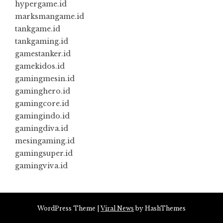
hypergame.id
marksmangame.id
tankgame.id
tankgaming.id
gamestanker.id
gamekidos.id
gamingmesin.id
gaminghero.id
gamingcore.id
gamingindo.id
gamingdiva.id
mesingaming.id
gamingsuper.id
gamingviva.id
WordPress Theme
|
Viral News
by HashThemes