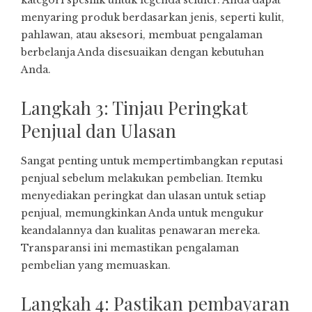
menyaring produk berdasarkan jenis, seperti kulit,
pahlawan, atau aksesori, membuat pengalaman
berbelanja Anda disesuaikan dengan kebutuhan
Anda.
Langkah 3: Tinjau Peringkat
Penjual dan Ulasan
Sangat penting untuk mempertimbangkan reputasi
penjual sebelum melakukan pembelian. Itemku
menyediakan peringkat dan ulasan untuk setiap
penjual, memungkinkan Anda untuk mengukur
keandalannya dan kualitas penawaran mereka.
Transparansi ini memastikan pengalaman
pembelian yang memuaskan.
Langkah 4: Pastikan pembayaran