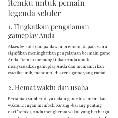
itemku untuk pemain
legenda seluler
1. Tingkatkan pengalaman
gameplay Anda
Akses ke kulit dan pahlawan premium dapat secara
signifikan meningkatkan pengalaman bermain game
Anda. Itemku memungkinkan Anda untuk
menyesuaikan gameplay Anda dan memamerkan
estetika unik, menonjol di arena game yang ramai.
2. Hemat waktu dan usaha
Pertanian sumber daya dalam game bisa memakan
waktu. Dengan membeli barang -barang penting
dari Itemku, Anda menghemat waktu yang berharga