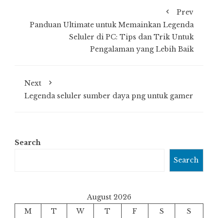
Prev
Panduan Ultimate untuk Memainkan Legenda
Seluler di PC: Tips dan Trik Untuk
Pengalaman yang Lebih Baik
Next
Legenda seluler sumber daya png untuk gamer
Search
Search
August 2026
M
T
W
T
F
S
S