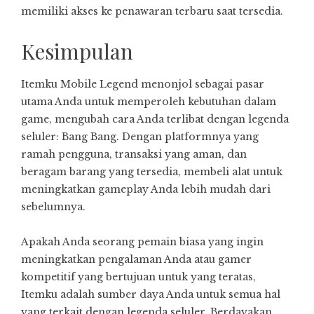
memiliki akses ke penawaran terbaru saat tersedia.
Kesimpulan
Itemku Mobile Legend menonjol sebagai pasar
utama Anda untuk memperoleh kebutuhan dalam
game, mengubah cara Anda terlibat dengan legenda
seluler: Bang Bang. Dengan platformnya yang
ramah pengguna, transaksi yang aman, dan
beragam barang yang tersedia, membeli alat untuk
meningkatkan gameplay Anda lebih mudah dari
sebelumnya.
Apakah Anda seorang pemain biasa yang ingin
meningkatkan pengalaman Anda atau gamer
kompetitif yang bertujuan untuk yang teratas,
Itemku adalah sumber daya Anda untuk semua hal
yang terkait dengan legenda seluler. Berdayakan