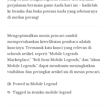
perjalanan bermain game Anda hari ini – hadirlah
ke Itemku dan buka potensi Anda yang sebenarnya
di medan perang!
Mengoptimalkan mesin pencari sambil
mempertahankan keterlibatan pembaca adalah
kuncinya. Termasuk kata kunci yang relevan di
seluruh artikel, seperti “Mobile Legends
Marketplace,” “Beli Item Mobile Legends,” dan “Akun
Mobile Legends,” dapat membantu meningkatkan
visibilitas dan peringkat artikel ini di mesin pencari.
Posted in
Mobile Legend
Tagged in
itemku-mobile-legend