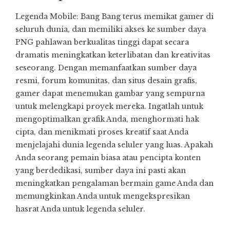
Legenda Mobile: Bang Bang terus memikat gamer di
seluruh dunia, dan memiliki akses ke sumber daya
PNG pahlawan berkualitas tinggi dapat secara
dramatis meningkatkan keterlibatan dan kreativitas
seseorang. Dengan memanfaatkan sumber daya
resmi, forum komunitas, dan situs desain grafis,
gamer dapat menemukan gambar yang sempurna
untuk melengkapi proyek mereka. Ingatlah untuk
mengoptimalkan grafik Anda, menghormati hak
cipta, dan menikmati proses kreatif saat Anda
menjelajahi dunia legenda seluler yang luas. Apakah
Anda seorang pemain biasa atau pencipta konten
yang berdedikasi, sumber daya ini pasti akan
meningkatkan pengalaman bermain game Anda dan
memungkinkan Anda untuk mengekspresikan
hasrat Anda untuk legenda seluler.