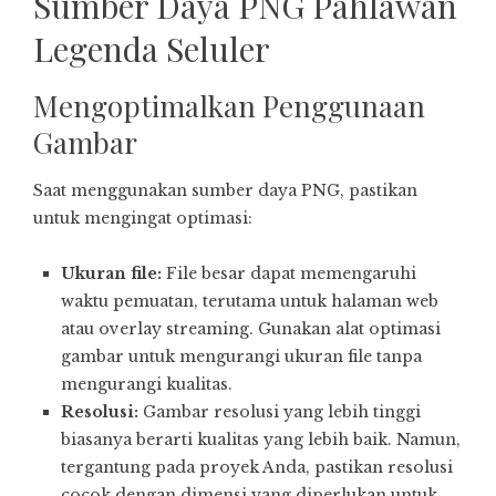
Sumber Daya PNG Pahlawan
Legenda Seluler
Mengoptimalkan Penggunaan
Gambar
Saat menggunakan sumber daya PNG, pastikan
untuk mengingat optimasi:
Ukuran file:
File besar dapat memengaruhi
waktu pemuatan, terutama untuk halaman web
atau overlay streaming. Gunakan alat optimasi
gambar untuk mengurangi ukuran file tanpa
mengurangi kualitas.
Resolusi:
Gambar resolusi yang lebih tinggi
biasanya berarti kualitas yang lebih baik. Namun,
tergantung pada proyek Anda, pastikan resolusi
cocok dengan dimensi yang diperlukan untuk