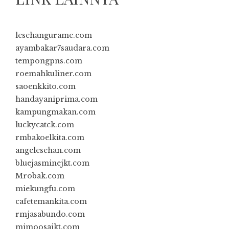
lesehangurame.com
ayambakar7saudara.com
tempongpns.com
roemahkuliner.com
saoenkkito.com
handayaniprima.com
kampungmakan.com
luckycatck.com
rmbakoelkita.com
angelesehan.com
bluejasminejkt.com
Mrobak.com
miekungfu.com
cafetemankita.com
rmjasabundo.com
mimoosajkt.com