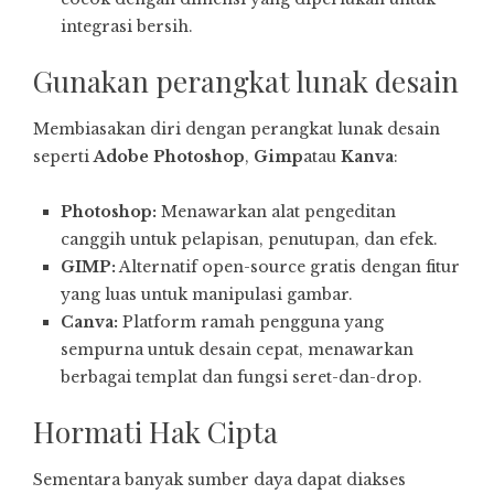
integrasi bersih.
Gunakan perangkat lunak desain
Membiasakan diri dengan perangkat lunak desain
seperti
Adobe Photoshop
,
Gimp
atau
Kanva
:
Photoshop:
Menawarkan alat pengeditan
canggih untuk pelapisan, penutupan, dan efek.
GIMP:
Alternatif open-source gratis dengan fitur
yang luas untuk manipulasi gambar.
Canva:
Platform ramah pengguna yang
sempurna untuk desain cepat, menawarkan
berbagai templat dan fungsi seret-dan-drop.
Hormati Hak Cipta
Sementara banyak sumber daya dapat diakses