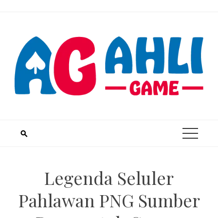
Skip
to
content
Legenda Seluler
Pahlawan PNG Sumber