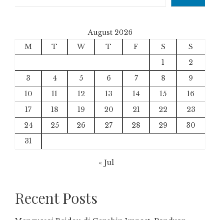
August 2026
M
T
W
T
F
S
S
1
2
3
4
5
6
7
8
9
10
11
12
13
14
15
16
17
18
19
20
21
22
23
24
25
26
27
28
29
30
31
« Jul
Recent Posts