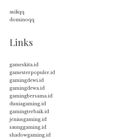
asikqq
dominoqq
Links
gameskita.id
gamesterpopuler.id
gamingdewi.id
gamingdewa.id
gamingbersama.id
duniagaming.id
gamingterbaik.id
jeniusgaming.id
saunggaming.id
shadowgaming.id