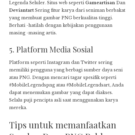
Legenda Seluler. Situs web seperti
Gameartisan
Dan
Deviantart
Sering fitur karya dari seniman berbakat
yang membuat gambar PNG berkualitas tinggi.
Berhati -hatilah dengan kebijakan penggunaan
masing -masing artis.
5. Platform Media Sosial
Platform seperti Instagram dan Twitter sering
memiliki pengguna yang berbagi sumber daya seni
atau PNG. Dengan mencari tagar spesifik seperti
#MobileLegendspng atau #MobileLegendsart, Anda
dapat menemukan gambar yang dapat diakses.
Selalu puji pencipta asli saat menggunakan karya
mereka.
Tips untuk memanfaatkan