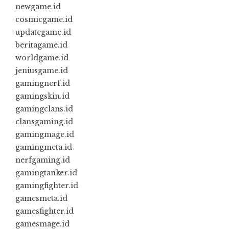
newgame.id
cosmicgame.id
updategame.id
beritagame.id
worldgame.id
jeniusgame.id
gamingnerf.id
gamingskin.id
gamingclans.id
clansgaming.id
gamingmage.id
gamingmeta.id
nerfgaming.id
gamingtanker.id
gamingfighter.id
gamesmeta.id
gamesfighter.id
gamesmage.id