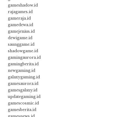
gameshadow.id
rajagames.id
gameraja.id
gamedewa.id
gamejenius.id
dewigame.id
saunggame.id
shadowgame.id
gamingaurora.id
gamingberita.id
newgaming.id
galaxygaming.id
gamesaurora.id
gamesgalaxy.id
updategaming.id
gamescosmic.id
gamesberita.id
gamesnews.id