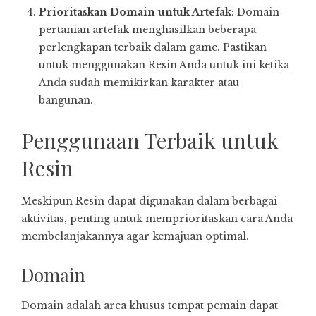
Prioritaskan Domain untuk Artefak
: Domain
pertanian artefak menghasilkan beberapa
perlengkapan terbaik dalam game. Pastikan
untuk menggunakan Resin Anda untuk ini ketika
Anda sudah memikirkan karakter atau
bangunan.
Penggunaan Terbaik untuk
Resin
Meskipun Resin dapat digunakan dalam berbagai
aktivitas, penting untuk memprioritaskan cara Anda
membelanjakannya agar kemajuan optimal.
Domain
Domain adalah area khusus tempat pemain dapat