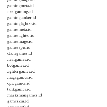
gamingmeta.id
nerfgaming.id
gamingtanker.id
gamingfighter.id
gamesmeta.id
gamesfighter.id
gamesmage.id
gamesepic.id
clansgames.id
nerfgames.id
botgames.id
fightergames.id
magegames.id
epicgames.id
tankgames.id
marksmangames.id
gameskin.id