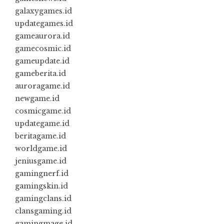
galaxygames.id
updategames.id
gameaurora.id
gamecosmic.id
gameupdate.id
gameberita.id
auroragame.id
newgame.id
cosmicgame.id
updategame.id
beritagame.id
worldgame.id
jeniusgame.id
gamingnerf.id
gamingskin.id
gamingclans.id
clansgaming.id
gamingmage.id