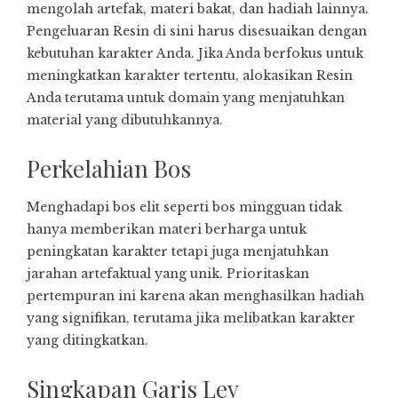
mengolah artefak, materi bakat, dan hadiah lainnya.
Pengeluaran Resin di sini harus disesuaikan dengan
kebutuhan karakter Anda. Jika Anda berfokus untuk
meningkatkan karakter tertentu, alokasikan Resin
Anda terutama untuk domain yang menjatuhkan
material yang dibutuhkannya.
Perkelahian Bos
Menghadapi bos elit seperti bos mingguan tidak
hanya memberikan materi berharga untuk
peningkatan karakter tetapi juga menjatuhkan
jarahan artefaktual yang unik. Prioritaskan
pertempuran ini karena akan menghasilkan hadiah
yang signifikan, terutama jika melibatkan karakter
yang ditingkatkan.
Singkapan Garis Ley