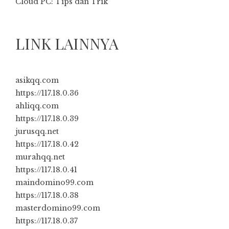
Cloud PC: Tips dan Trik
LINK LAINNYA
asikqq.com
https://117.18.0.36
ahliqq.com
https://117.18.0.39
jurusqq.net
https://117.18.0.42
murahqq.net
https://117.18.0.41
maindomino99.com
https://117.18.0.38
masterdomino99.com
https://117.18.0.37