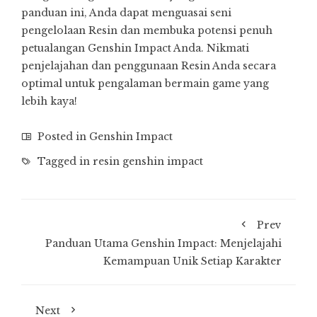
panduan ini, Anda dapat menguasai seni
pengelolaan Resin dan membuka potensi penuh
petualangan Genshin Impact Anda. Nikmati
penjelajahan dan penggunaan Resin Anda secara
optimal untuk pengalaman bermain game yang
lebih kaya!
Posted in
Genshin Impact
Tagged in
resin genshin impact
Prev
Panduan Utama Genshin Impact: Menjelajahi
Kemampuan Unik Setiap Karakter
Next