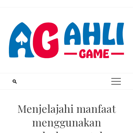
Skip
to
content
Menjelajahi manfaat
menggunakan