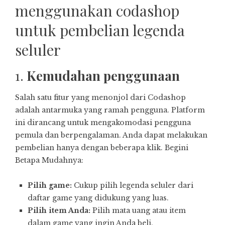
menggunakan codashop
untuk pembelian legenda
seluler
1.
Kemudahan penggunaan
Salah satu fitur yang menonjol dari Codashop
adalah antarmuka yang ramah pengguna. Platform
ini dirancang untuk mengakomodasi pengguna
pemula dan berpengalaman. Anda dapat melakukan
pembelian hanya dengan beberapa klik. Begini
Betapa Mudahnya:
Pilih game:
Cukup pilih legenda seluler dari
daftar game yang didukung yang luas.
Pilih item Anda:
Pilih mata uang atau item
dalam game yang ingin Anda beli.