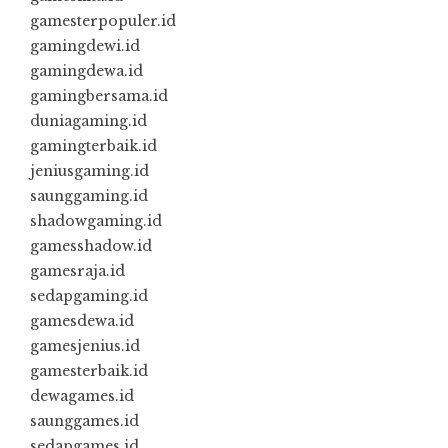
gamesterpopuler.id
gamingdewi.id
gamingdewa.id
gamingbersama.id
duniagaming.id
gamingterbaik.id
jeniusgaming.id
saunggaming.id
shadowgaming.id
gamesshadow.id
gamesraja.id
sedapgaming.id
gamesdewa.id
gamesjenius.id
gamesterbaik.id
dewagames.id
saunggames.id
sedapgames.id