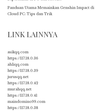
Panduan Utama Memainkan Genshin Impact di
Cloud PC: Tips dan Trik
LINK LAINNYA
asikqq.com
https://117.18.0.36
ahliqq.com
https://117.18.0.39
jurusqq.net
https://117.18.0.42
murahqq.net
https://117.18.0.41
maindomino99.com
https://117.18.0.38