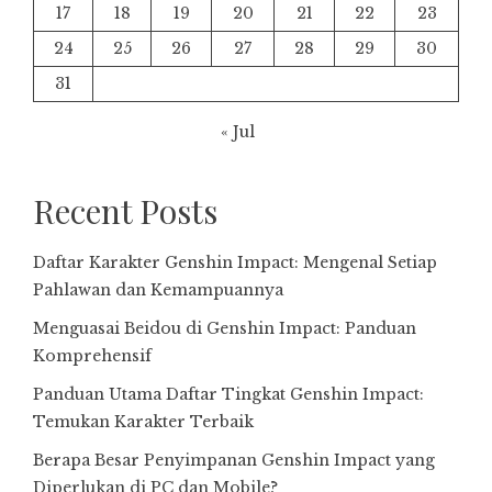
17
18
19
20
21
22
23
24
25
26
27
28
29
30
31
« Jul
Recent Posts
Daftar Karakter Genshin Impact: Mengenal Setiap
Pahlawan dan Kemampuannya
Menguasai Beidou di Genshin Impact: Panduan
Komprehensif
Panduan Utama Daftar Tingkat Genshin Impact:
Temukan Karakter Terbaik
Berapa Besar Penyimpanan Genshin Impact yang
Diperlukan di PC dan Mobile?