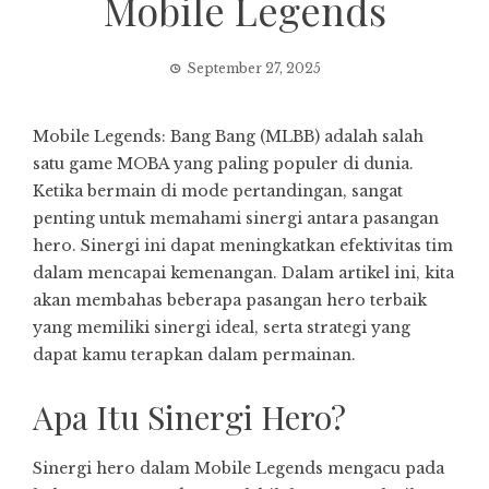
Mobile Legends
September 27, 2025
Mobile Legends: Bang Bang (MLBB) adalah salah
satu game MOBA yang paling populer di dunia.
Ketika bermain di mode pertandingan, sangat
penting untuk memahami sinergi antara pasangan
hero. Sinergi ini dapat meningkatkan efektivitas tim
dalam mencapai kemenangan. Dalam artikel ini, kita
akan membahas beberapa pasangan hero terbaik
yang memiliki sinergi ideal, serta strategi yang
dapat kamu terapkan dalam permainan.
Apa Itu Sinergi Hero?
Sinergi hero dalam Mobile Legends mengacu pada