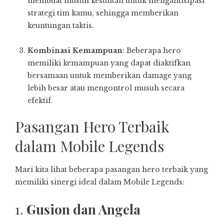
membuat musuh kesulitan untuk mengantisipasi
strategi tim kamu, sehingga memberikan
keuntungan taktis.
Kombinasi Kemampuan
: Beberapa hero
memiliki kemampuan yang dapat diaktifkan
bersamaan untuk memberikan damage yang
lebih besar atau mengontrol musuh secara
efektif.
Pasangan Hero Terbaik
dalam Mobile Legends
Mari kita lihat beberapa pasangan hero terbaik yang
memiliki sinergi ideal dalam Mobile Legends:
1.
Gusion dan Angela