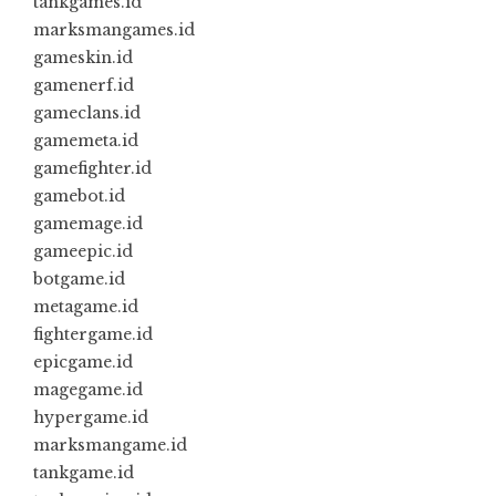
tankgames.id
marksmangames.id
gameskin.id
gamenerf.id
gameclans.id
gamemeta.id
gamefighter.id
gamebot.id
gamemage.id
gameepic.id
botgame.id
metagame.id
fightergame.id
epicgame.id
magegame.id
hypergame.id
marksmangame.id
tankgame.id