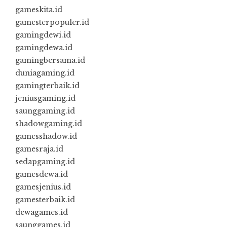
gameskita.id
gamesterpopuler.id
gamingdewi.id
gamingdewa.id
gamingbersama.id
duniagaming.id
gamingterbaik.id
jeniusgaming.id
saunggaming.id
shadowgaming.id
gamesshadow.id
gamesraja.id
sedapgaming.id
gamesdewa.id
gamesjenius.id
gamesterbaik.id
dewagames.id
saunggames.id