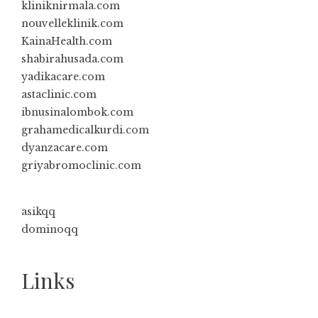
kliniknirmala.com
nouvelleklinik.com
KainaHealth.com
shabirahusada.com
yadikacare.com
astaclinic.com
ibnusinalombok.com
grahamedicalkurdi.com
dyanzacare.com
griyabromoclinic.com
asikqq
dominoqq
Links