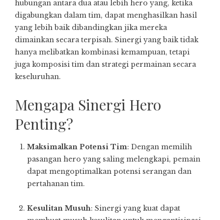
hubungan antara dua atau lebih hero yang, ketika
digabungkan dalam tim, dapat menghasilkan hasil
yang lebih baik dibandingkan jika mereka
dimainkan secara terpisah. Sinergi yang baik tidak
hanya melibatkan kombinasi kemampuan, tetapi
juga komposisi tim dan strategi permainan secara
keseluruhan.
Mengapa Sinergi Hero
Penting?
Maksimalkan Potensi Tim
: Dengan memilih
pasangan hero yang saling melengkapi, pemain
dapat mengoptimalkan potensi serangan dan
pertahanan tim.
Kesulitan Musuh
: Sinergi yang kuat dapat