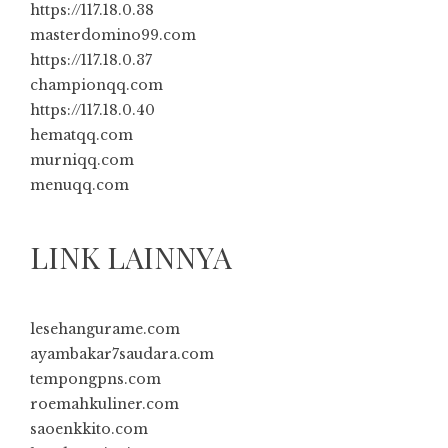
https://117.18.0.38
masterdomino99.com
https://117.18.0.37
championqq.com
https://117.18.0.40
hematqq.com
murniqq.com
menuqq.com
LINK LAINNYA
lesehangurame.com
ayambakar7saudara.com
tempongpns.com
roemahkuliner.com
saoenkkito.com