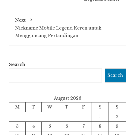
Next
Nickname Mobile Legend Keren untuk
Mengguncang Pertandingan
Search
Search
August 2026
M
T
W
T
F
S
S
1
2
3
4
5
6
7
8
9