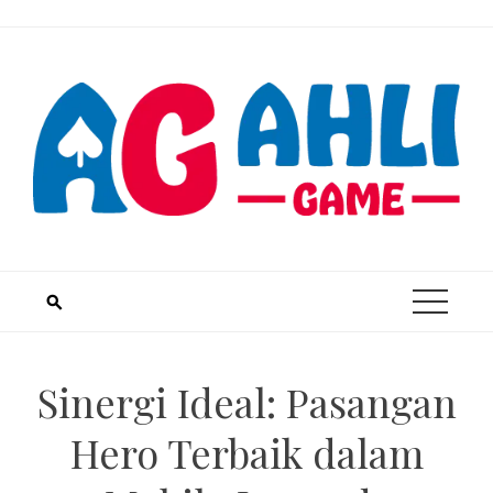
Skip
to
content
Sinergi Ideal: Pasangan
Hero Terbaik dalam