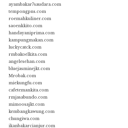
ayambakar7saudara.com
tempongpns.com
roemahkuliner.com
saoenkkito.com
handayaniprima.com
kampungmakan.com
luckycatck.com
rmbakoelkita.com
angelesehan.com
bluejasminejkt.com
Mrobak.com
miekungfu.com
cafetemankita.com
rmjasabundo.com
mimoosajkt.com
kembangkawung.com
chungiwa.com
ikanbakarcianjur.com