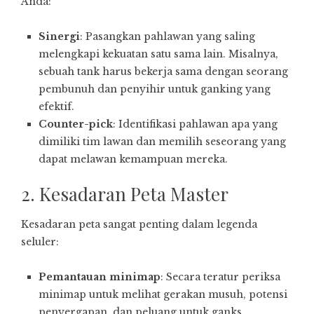
Anda:
Sinergi
: Pasangkan pahlawan yang saling
melengkapi kekuatan satu sama lain. Misalnya,
sebuah tank harus bekerja sama dengan seorang
pembunuh dan penyihir untuk ganking yang
efektif.
Counter-pick
: Identifikasi pahlawan apa yang
dimiliki tim lawan dan memilih seseorang yang
dapat melawan kemampuan mereka.
2. Kesadaran Peta Master
Kesadaran peta sangat penting dalam legenda
seluler:
Pemantauan minimap
: Secara teratur periksa
minimap untuk melihat gerakan musuh, potensi
penyergapan, dan peluang untuk ganks.