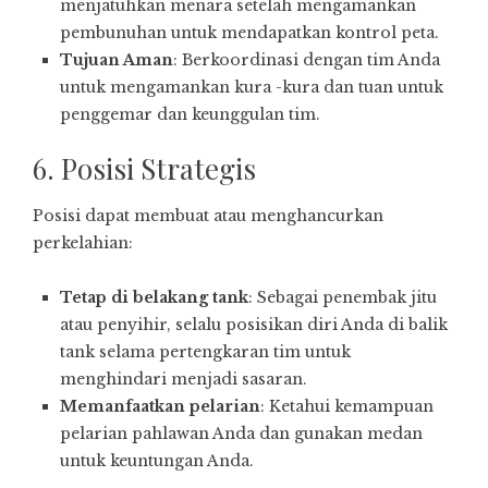
menjatuhkan menara setelah mengamankan
pembunuhan untuk mendapatkan kontrol peta.
Tujuan Aman
: Berkoordinasi dengan tim Anda
untuk mengamankan kura -kura dan tuan untuk
penggemar dan keunggulan tim.
6. Posisi Strategis
Posisi dapat membuat atau menghancurkan
perkelahian:
Tetap di belakang tank
: Sebagai penembak jitu
atau penyihir, selalu posisikan diri Anda di balik
tank selama pertengkaran tim untuk
menghindari menjadi sasaran.
Memanfaatkan pelarian
: Ketahui kemampuan
pelarian pahlawan Anda dan gunakan medan
untuk keuntungan Anda.