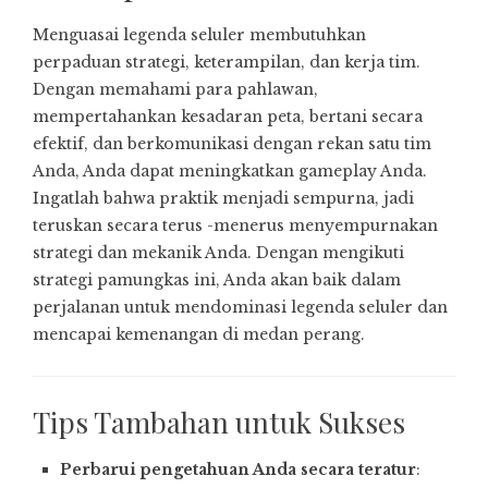
Menguasai legenda seluler membutuhkan
perpaduan strategi, keterampilan, dan kerja tim.
Dengan memahami para pahlawan,
mempertahankan kesadaran peta, bertani secara
efektif, dan berkomunikasi dengan rekan satu tim
Anda, Anda dapat meningkatkan gameplay Anda.
Ingatlah bahwa praktik menjadi sempurna, jadi
teruskan secara terus -menerus menyempurnakan
strategi dan mekanik Anda. Dengan mengikuti
strategi pamungkas ini, Anda akan baik dalam
perjalanan untuk mendominasi legenda seluler dan
mencapai kemenangan di medan perang.
Tips Tambahan untuk Sukses
Perbarui pengetahuan Anda secara teratur
: