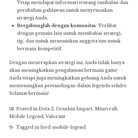
Tetap mendapat informasi tentang tambalan dan
perubahan pahlawan untuk menyesuaikan
strategi Anda.
Bergabunglah dengan komunitas
: Terlibat
dengan pemain lain untuk membahas strategi,
tip, dan untuk menemukan anggota tim untuk
bermain kompetitif.
Dengan menerapkan strategi ini, Anda tidak hanya
akan meningkatkan pengalaman bermain game
Anda tetapi juga meningkatkan peluang Anda untuk
memenangkan pertandingan dalam legenda seluler.
Selamat bermain!
Posted in
Dota 2
,
Genshin Impact
,
Minecraft
,
Mobile Legend
,
Valorant
Tagged in
lord-mobile-legend