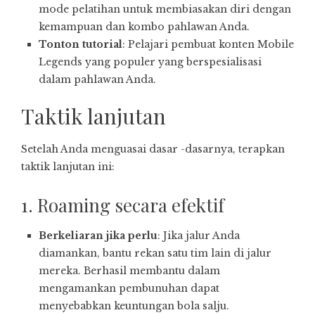
mode pelatihan untuk membiasakan diri dengan
kemampuan dan kombo pahlawan Anda.
Tonton tutorial
: Pelajari pembuat konten Mobile
Legends yang populer yang berspesialisasi
dalam pahlawan Anda.
Taktik lanjutan
Setelah Anda menguasai dasar -dasarnya, terapkan
taktik lanjutan ini:
1. Roaming secara efektif
Berkeliaran jika perlu
: Jika jalur Anda
diamankan, bantu rekan satu tim lain di jalur
mereka. Berhasil membantu dalam
mengamankan pembunuhan dapat
menyebabkan keuntungan bola salju.