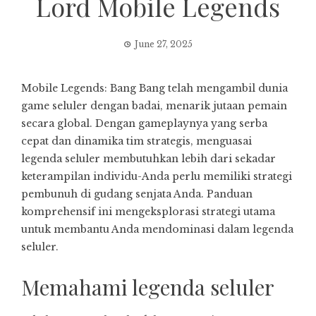
Lord Mobile Legends
June 27, 2025
Mobile Legends: Bang Bang telah mengambil dunia
game seluler dengan badai, menarik jutaan pemain
secara global. Dengan gameplaynya yang serba
cepat dan dinamika tim strategis, menguasai
legenda seluler membutuhkan lebih dari sekadar
keterampilan individu-Anda perlu memiliki strategi
pembunuh di gudang senjata Anda. Panduan
komprehensif ini mengeksplorasi strategi utama
untuk membantu Anda mendominasi dalam legenda
seluler.
Memahami legenda seluler