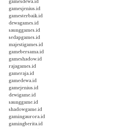
gamesdewa.id
gamesjenius.id
gamesterbaik.id
dewagames.id
saunggames.id
sedapgames.id
majestigames.id
gamebersama.id
gameshadow.id
rajagames.id
gameraja.id
gamedewa.id
gamejenius.id
dewigame.id
saunggame.id
shadowgame.id
gamingaurora.id
gamingberita.id