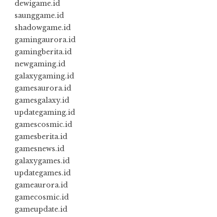
dewigame.id
saunggame.id
shadowgame.id
gamingaurora.id
gamingberita.id
newgaming.id
galaxygaming.id
gamesaurora.id
gamesgalaxy.id
updategaming.id
gamescosmic.id
gamesberita.id
gamesnews.id
galaxygames.id
updategames.id
gameaurora.id
gamecosmic.id
gameupdate.id