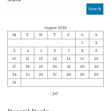
Search
August 2026
M
T
W
T
F
S
S
1
2
3
4
5
6
7
8
9
10
11
12
13
14
15
16
17
18
19
20
21
22
23
24
25
26
27
28
29
30
31
« Jul