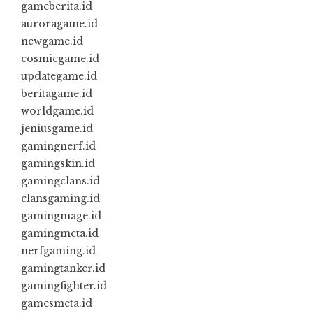
gameberita.id
auroragame.id
newgame.id
cosmicgame.id
updategame.id
beritagame.id
worldgame.id
jeniusgame.id
gamingnerf.id
gamingskin.id
gamingclans.id
clansgaming.id
gamingmage.id
gamingmeta.id
nerfgaming.id
gamingtanker.id
gamingfighter.id
gamesmeta.id