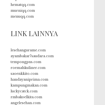
hematqq.com
murniqq.com
menuqq.com
LINK LAINNYA
lesehangurame.com
ayambakar7saudara.com
tempongpns.com
roemahkuliner.com
saoenkkito.com
handayaniprima.com
kampungmakan.com
luckycatck.com
rmbakoelkita.com
angelesehan.com