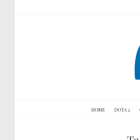
Skip
to
content
HOME
DOTA 2
Ta