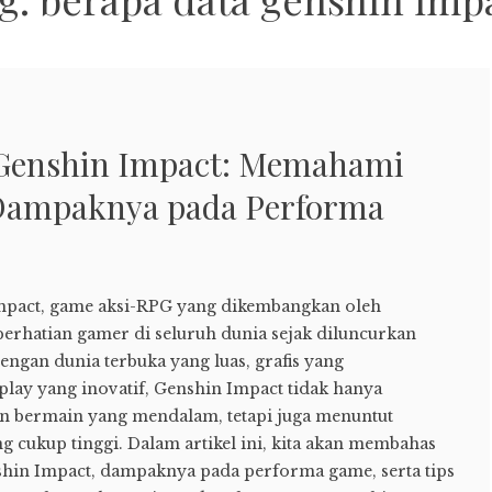
 Genshin Impact: Memahami
Dampaknya pada Performa
mpact, game aksi-RPG yang dikembangkan oleh
erhatian gamer di seluruh dunia sejak diluncurkan
ngan dunia terbuka yang luas, grafis yang
lay yang inovatif, Genshin Impact tidak hanya
 bermain yang mendalam, tetapi juga menuntut
ng cukup tinggi. Dalam artikel ini, kita akan membahas
shin Impact, dampaknya pada performa game, serta tips