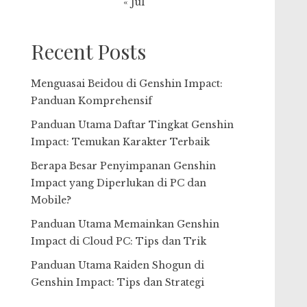
« Jul
Recent Posts
Menguasai Beidou di Genshin Impact:
Panduan Komprehensif
Panduan Utama Daftar Tingkat Genshin
Impact: Temukan Karakter Terbaik
Berapa Besar Penyimpanan Genshin
Impact yang Diperlukan di PC dan
Mobile?
Panduan Utama Memainkan Genshin
Impact di Cloud PC: Tips dan Trik
Panduan Utama Raiden Shogun di
Genshin Impact: Tips dan Strategi