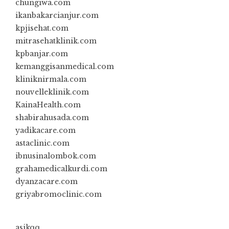
chungiwa.com
ikanbakarcianjur.com
kpjisehat.com
mitrasehatklinik.com
kpbanjar.com
kemanggisanmedical.com
kliniknirmala.com
nouvelleklinik.com
KainaHealth.com
shabirahusada.com
yadikacare.com
astaclinic.com
ibnusinalombok.com
grahamedicalkurdi.com
dyanzacare.com
griyabromoclinic.com
asikqq