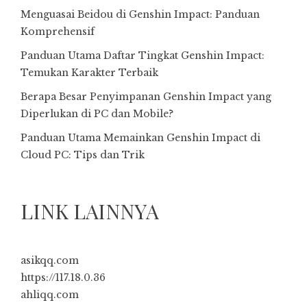
Menguasai Beidou di Genshin Impact: Panduan
Komprehensif
Panduan Utama Daftar Tingkat Genshin Impact:
Temukan Karakter Terbaik
Berapa Besar Penyimpanan Genshin Impact yang
Diperlukan di PC dan Mobile?
Panduan Utama Memainkan Genshin Impact di
Cloud PC: Tips dan Trik
LINK LAINNYA
asikqq.com
https://117.18.0.36
ahliqq.com