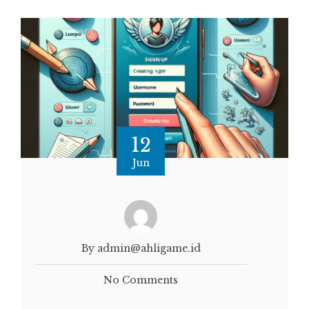
12
Jun
By
admin@ahligame.id
No Comments