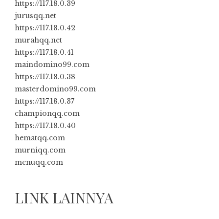
https://117.18.0.39
jurusqq.net
https://117.18.0.42
murahqq.net
https://117.18.0.41
maindomino99.com
https://117.18.0.38
masterdomino99.com
https://117.18.0.37
championqq.com
https://117.18.0.40
hematqq.com
murniqq.com
menuqq.com
LINK LAINNYA