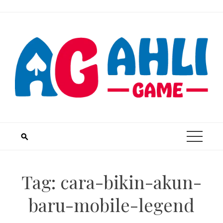
Skip
to
content
Tag:
cara-bikin-akun-
baru-mobile-legend