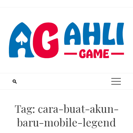
Skip
to
content
Tag:
cara-buat-akun-
baru-mobile-legend