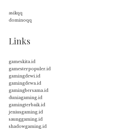
asikqq
dominoqq
Links
gameskita.id
gamesterpopuler.id
gamingdewi.id
gamingdewa.id
gamingbersama.id
duniagaming.id
gamingterbaik.id
jeniusgaming.id
saunggaming.id
shadowgaming.id