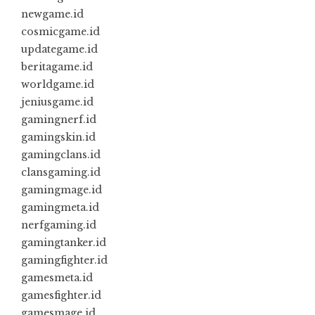
newgame.id
cosmicgame.id
updategame.id
beritagame.id
worldgame.id
jeniusgame.id
gamingnerf.id
gamingskin.id
gamingclans.id
clansgaming.id
gamingmage.id
gamingmeta.id
nerfgaming.id
gamingtanker.id
gamingfighter.id
gamesmeta.id
gamesfighter.id
gamesmage.id