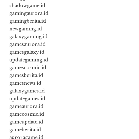
shadowgame.id
gamingaurora.id
gamingberita.id
newgaming.id
galaxygaming.id
gamesaurora.id
gamesgalaxy.id
updategaming.id
gamescosmic.id
gamesberita.id
gamesnews.id
galaxygames.id
updategames.id
gameaurora.id
gamecosmic.id
gameupdate.id
gameberita.id
auroragame.id