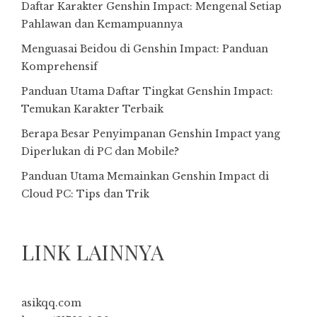
Daftar Karakter Genshin Impact: Mengenal Setiap
Pahlawan dan Kemampuannya
Menguasai Beidou di Genshin Impact: Panduan
Komprehensif
Panduan Utama Daftar Tingkat Genshin Impact:
Temukan Karakter Terbaik
Berapa Besar Penyimpanan Genshin Impact yang
Diperlukan di PC dan Mobile?
Panduan Utama Memainkan Genshin Impact di
Cloud PC: Tips dan Trik
LINK LAINNYA
asikqq.com