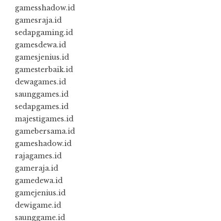
gamesshadow.id
gamesraja.id
sedapgaming.id
gamesdewa.id
gamesjenius.id
gamesterbaik.id
dewagames.id
saunggames.id
sedapgames.id
majestigames.id
gamebersama.id
gameshadow.id
rajagames.id
gameraja.id
gamedewa.id
gamejenius.id
dewigame.id
saunggame.id