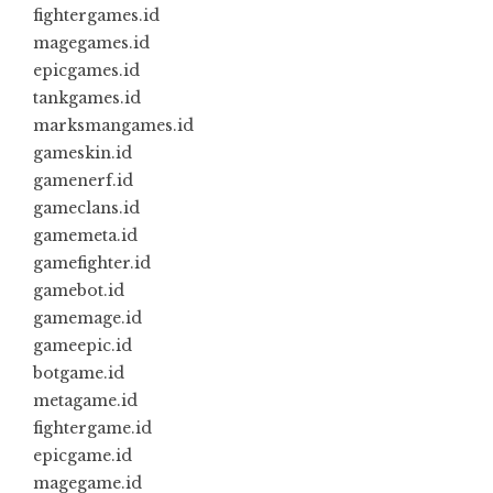
fightergames.id
magegames.id
epicgames.id
tankgames.id
marksmangames.id
gameskin.id
gamenerf.id
gameclans.id
gamemeta.id
gamefighter.id
gamebot.id
gamemage.id
gameepic.id
botgame.id
metagame.id
fightergame.id
epicgame.id
magegame.id