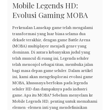
Mobile Legends HD:
Evolusi Gaming MOBA
Perkenalan Lansekap game telah mengalami
transformasi yang luar biasa selama dua
dekade terakhir, dengan game Battle Arena
(MOBA) multiplayer menjadi genre yang
dominan. Di antara kebanyakan judul yang
telah muncul di ruang ini, Legenda seluler
telah menonjol sebagai titan, membuka jalan
bagi masa depan game seluler. Dalam artikel
ini, kami akan mengeksplorasi evolusi game
MOBA, khususnya berfokus pada legenda
seluler HD dan dampaknya pada industri
game. Apa itu MOBA? Sebelum menyelam ke
Mobile Legends HD, penting untuk memahami
elemen -elemen inti yang mendefinisikan