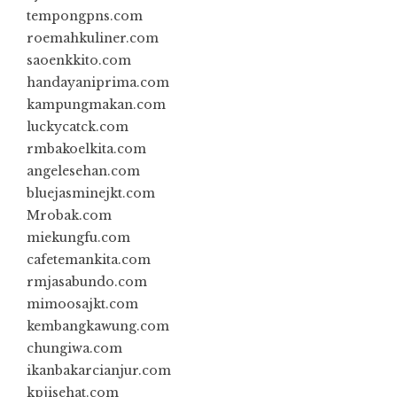
tempongpns.com
roemahkuliner.com
saoenkkito.com
handayaniprima.com
kampungmakan.com
luckycatck.com
rmbakoelkita.com
angelesehan.com
bluejasminejkt.com
Mrobak.com
miekungfu.com
cafetemankita.com
rmjasabundo.com
mimoosajkt.com
kembangkawung.com
chungiwa.com
ikanbakarcianjur.com
kpjisehat.com