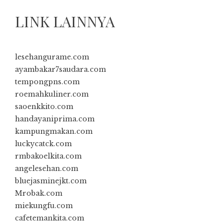
LINK LAINNYA
lesehangurame.com
ayambakar7saudara.com
tempongpns.com
roemahkuliner.com
saoenkkito.com
handayaniprima.com
kampungmakan.com
luckycatck.com
rmbakoelkita.com
angelesehan.com
bluejasminejkt.com
Mrobak.com
miekungfu.com
cafetemankita.com