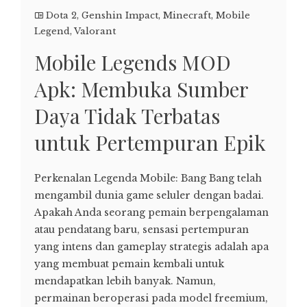
Dota 2
,
Genshin Impact
,
Minecraft
,
Mobile
Legend
,
Valorant
Mobile Legends MOD
Apk: Membuka Sumber
Daya Tidak Terbatas
untuk Pertempuran Epik
Perkenalan Legenda Mobile: Bang Bang telah
mengambil dunia game seluler dengan badai.
Apakah Anda seorang pemain berpengalaman
atau pendatang baru, sensasi pertempuran
yang intens dan gameplay strategis adalah apa
yang membuat pemain kembali untuk
mendapatkan lebih banyak. Namun,
permainan beroperasi pada model freemium,