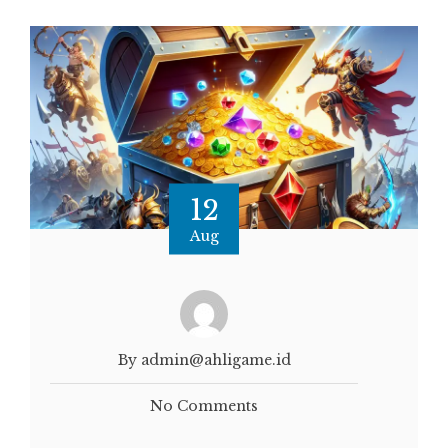
12
Aug
By
admin@ahligame.id
No Comments