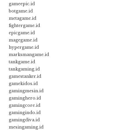
gameepic.id
botgame.id
metagame.id
fightergame.id
epicgame.id
magegame.id
hypergame.id
marksmangame.id
tankgame.id
tankgaming.id
gamestanker.id
gamekidos.id
gamingmesin.id
gaminghero.id
gamingcore.id
gamingindo.id
gamingdiva.id
mesingaming.id