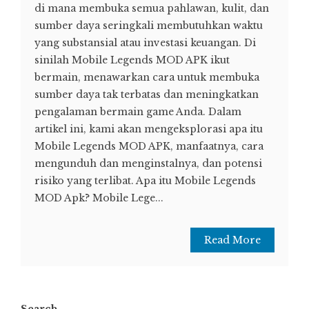
di mana membuka semua pahlawan, kulit, dan
sumber daya seringkali membutuhkan waktu
yang substansial atau investasi keuangan. Di
sinilah Mobile Legends MOD APK ikut
bermain, menawarkan cara untuk membuka
sumber daya tak terbatas dan meningkatkan
pengalaman bermain game Anda. Dalam
artikel ini, kami akan mengeksplorasi apa itu
Mobile Legends MOD APK, manfaatnya, cara
mengunduh dan menginstalnya, dan potensi
risiko yang terlibat. Apa itu Mobile Legends
MOD Apk? Mobile Lege...
Read More
Search