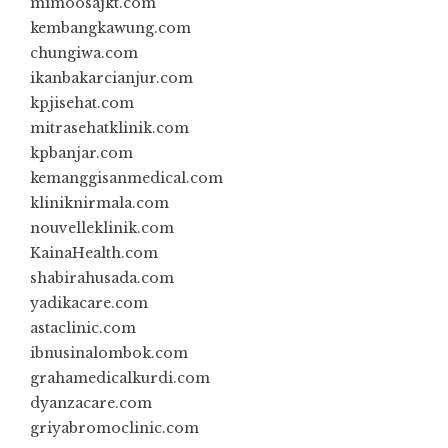
mimoosajkt.com
kembangkawung.com
chungiwa.com
ikanbakarcianjur.com
kpjisehat.com
mitrasehatklinik.com
kpbanjar.com
kemanggisanmedical.com
kliniknirmala.com
nouvelleklinik.com
KainaHealth.com
shabirahusada.com
yadikacare.com
astaclinic.com
ibnusinalombok.com
grahamedicalkurdi.com
dyanzacare.com
griyabromoclinic.com