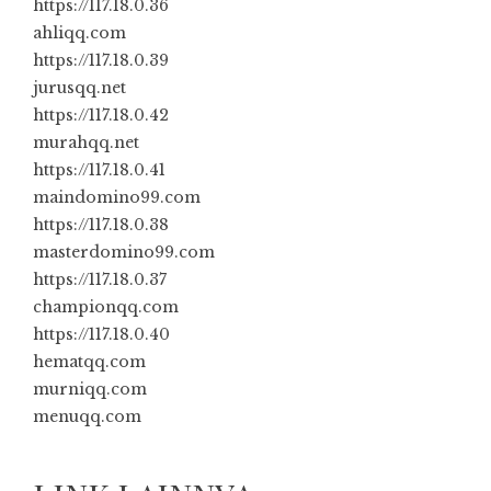
https://117.18.0.36
ahliqq.com
https://117.18.0.39
jurusqq.net
https://117.18.0.42
murahqq.net
https://117.18.0.41
maindomino99.com
https://117.18.0.38
masterdomino99.com
https://117.18.0.37
championqq.com
https://117.18.0.40
hematqq.com
murniqq.com
menuqq.com