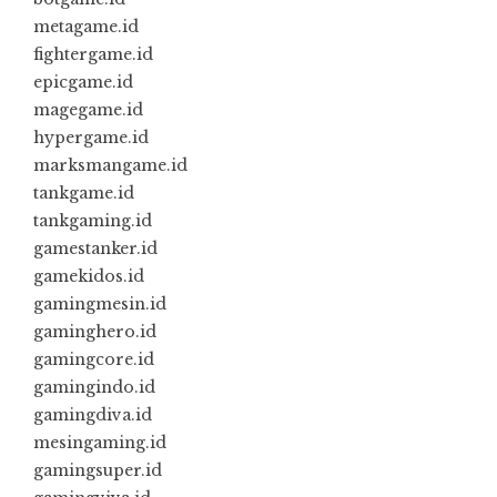
metagame.id
fightergame.id
epicgame.id
magegame.id
hypergame.id
marksmangame.id
tankgame.id
tankgaming.id
gamestanker.id
gamekidos.id
gamingmesin.id
gaminghero.id
gamingcore.id
gamingindo.id
gamingdiva.id
mesingaming.id
gamingsuper.id