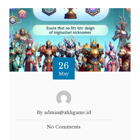
26
May
By
admin@ahligame.id
No Comments