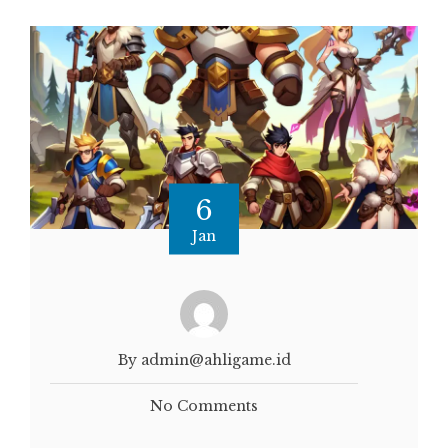
6
Jan
By
admin@ahligame.id
No Comments