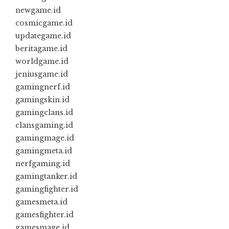
newgame.id
cosmicgame.id
updategame.id
beritagame.id
worldgame.id
jeniusgame.id
gamingnerf.id
gamingskin.id
gamingclans.id
clansgaming.id
gamingmage.id
gamingmeta.id
nerfgaming.id
gamingtanker.id
gamingfighter.id
gamesmeta.id
gamesfighter.id
gamesmage.id