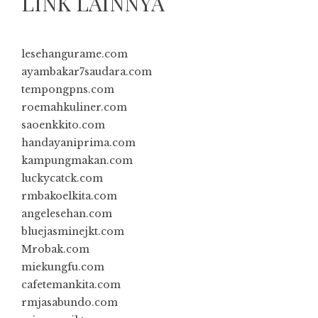
LINK LAINNYA
lesehangurame.com
ayambakar7saudara.com
tempongpns.com
roemahkuliner.com
saoenkkito.com
handayaniprima.com
kampungmakan.com
luckycatck.com
rmbakoelkita.com
angelesehan.com
bluejasminejkt.com
Mrobak.com
miekungfu.com
cafetemankita.com
rmjasabundo.com