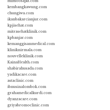
mimoosajkt.com
kembangkawung.com
chungiwa.com
ikanbakarcianjur.com
kpjisehat.com
mitrasehatklinik.com
kpbanjar.com
kemanggisanmedical.com
kliniknirmala.com
nouvelleklinik.com
KainaHealth.com
shabirahusada.com
yadikacare.com
astaclinic.com
ibnusinalombok.com
grahamedicalkurdi.com
dyanzacare.com
griyabromoclinic.com