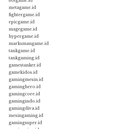
botgame.id
metagame.id
fightergame.id
epicgame.id
magegame.id
hypergame.id
marksmangame.id
tankgame.id
tankgaming.id
gamestanker.id
gamekidos.id
gamingmesin.id
gaminghero.id
gamingcore.id
gamingindo.id
gamingdiva.id
mesingaming.id
gamingsuper.id