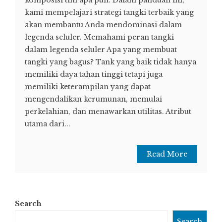
kami mempelajari strategi tangki terbaik yang
akan membantu Anda mendominasi dalam
legenda seluler. Memahami peran tangki
dalam legenda seluler Apa yang membuat
tangki yang bagus? Tank yang baik tidak hanya
memiliki daya tahan tinggi tetapi juga
memiliki keterampilan yang dapat
mengendalikan kerumunan, memulai
perkelahian, dan menawarkan utilitas. Atribut
utama dari...
Read More
Search
Search