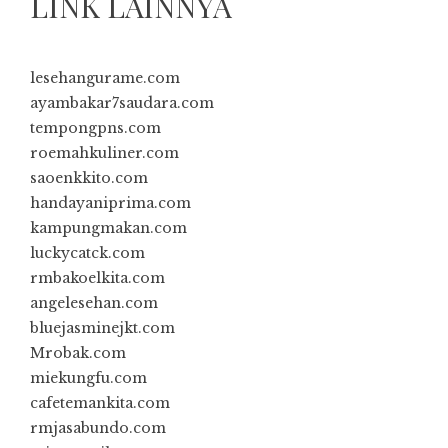
LINK LAINNYA
lesehangurame.com
ayambakar7saudara.com
tempongpns.com
roemahkuliner.com
saoenkkito.com
handayaniprima.com
kampungmakan.com
luckycatck.com
rmbakoelkita.com
angelesehan.com
bluejasminejkt.com
Mrobak.com
miekungfu.com
cafetemankita.com
rmjasabundo.com