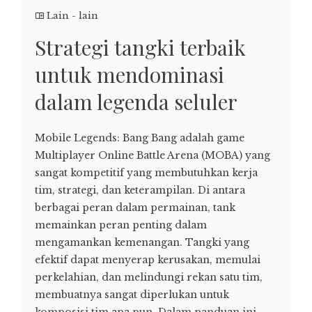
Lain - lain
Strategi tangki terbaik
untuk mendominasi
dalam legenda seluler
Mobile Legends: Bang Bang adalah game
Multiplayer Online Battle Arena (MOBA) yang
sangat kompetitif yang membutuhkan kerja
tim, strategi, dan keterampilan. Di antara
berbagai peran dalam permainan, tank
memainkan peran penting dalam
mengamankan kemenangan. Tangki yang
efektif dapat menyerap kerusakan, memulai
perkelahian, dan melindungi rekan satu tim,
membuatnya sangat diperlukan untuk
komposisi tim apa pun. Dalam panduan ini,