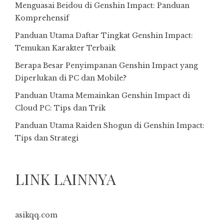
Menguasai Beidou di Genshin Impact: Panduan
Komprehensif
Panduan Utama Daftar Tingkat Genshin Impact:
Temukan Karakter Terbaik
Berapa Besar Penyimpanan Genshin Impact yang
Diperlukan di PC dan Mobile?
Panduan Utama Memainkan Genshin Impact di
Cloud PC: Tips dan Trik
Panduan Utama Raiden Shogun di Genshin Impact:
Tips dan Strategi
LINK LAINNYA
asikqq.com