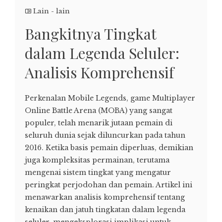
Lain - lain
Bangkitnya Tingkat
dalam Legenda Seluler:
Analisis Komprehensif
Perkenalan Mobile Legends, game Multiplayer
Online Battle Arena (MOBA) yang sangat
populer, telah menarik jutaan pemain di
seluruh dunia sejak diluncurkan pada tahun
2016. Ketika basis pemain diperluas, demikian
juga kompleksitas permainan, terutama
mengenai sistem tingkat yang mengatur
peringkat perjodohan dan pemain. Artikel ini
menawarkan analisis komprehensif tentang
kenaikan dan jatuh tingkatan dalam legenda
seluler, mengeksplorasi implikasi untuk