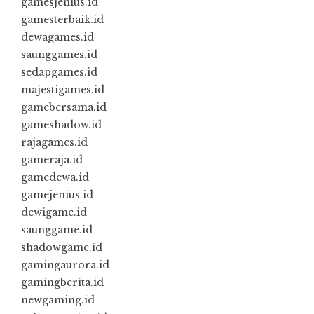
gamesjenius.id
gamesterbaik.id
dewagames.id
saunggames.id
sedapgames.id
majestigames.id
gamebersama.id
gameshadow.id
rajagames.id
gameraja.id
gamedewa.id
gamejenius.id
dewigame.id
saunggame.id
shadowgame.id
gamingaurora.id
gamingberita.id
newgaming.id