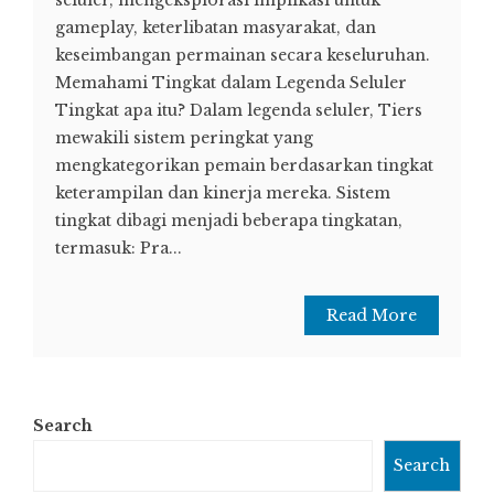
gameplay, keterlibatan masyarakat, dan
keseimbangan permainan secara keseluruhan.
Memahami Tingkat dalam Legenda Seluler
Tingkat apa itu? Dalam legenda seluler, Tiers
mewakili sistem peringkat yang
mengkategorikan pemain berdasarkan tingkat
keterampilan dan kinerja mereka. Sistem
tingkat dibagi menjadi beberapa tingkatan,
termasuk: Pra...
Read More
Search
Search