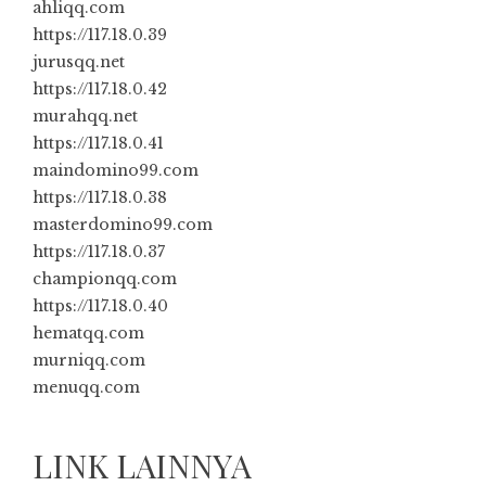
ahliqq.com
https://117.18.0.39
jurusqq.net
https://117.18.0.42
murahqq.net
https://117.18.0.41
maindomino99.com
https://117.18.0.38
masterdomino99.com
https://117.18.0.37
championqq.com
https://117.18.0.40
hematqq.com
murniqq.com
menuqq.com
LINK LAINNYA