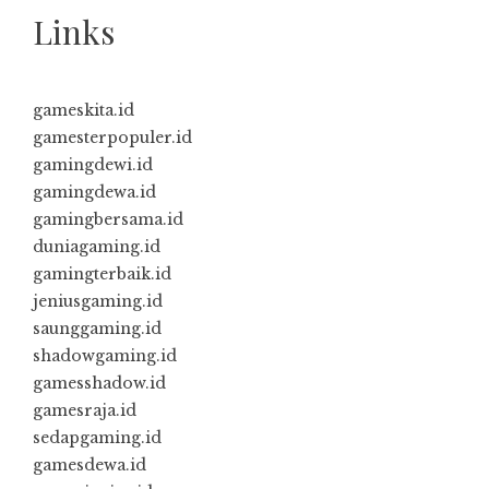
Links
gameskita.id
gamesterpopuler.id
gamingdewi.id
gamingdewa.id
gamingbersama.id
duniagaming.id
gamingterbaik.id
jeniusgaming.id
saunggaming.id
shadowgaming.id
gamesshadow.id
gamesraja.id
sedapgaming.id
gamesdewa.id