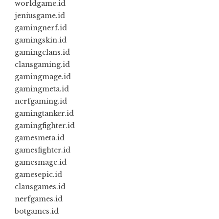
worldgame.id
jeniusgame.id
gamingnerf.id
gamingskin.id
gamingclans.id
clansgaming.id
gamingmage.id
gamingmeta.id
nerfgaming.id
gamingtanker.id
gamingfighter.id
gamesmeta.id
gamesfighter.id
gamesmage.id
gamesepic.id
clansgames.id
nerfgames.id
botgames.id