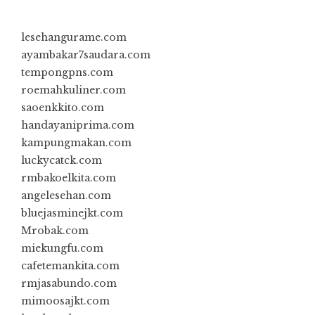
lesehangurame.com
ayambakar7saudara.com
tempongpns.com
roemahkuliner.com
saoenkkito.com
handayaniprima.com
kampungmakan.com
luckycatck.com
rmbakoelkita.com
angelesehan.com
bluejasminejkt.com
Mrobak.com
miekungfu.com
cafetemankita.com
rmjasabundo.com
mimoosajkt.com