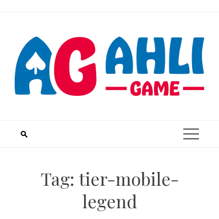
Skip
to
content
Tag:
tier-mobile-
legend