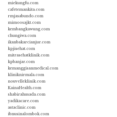
miekungfu.com
cafetemankita.com
rmjasabundo.com
mimoosajkt.com
kembangkawung.com
chungiwa.com
ikanbakarcianjur.com
kpjisehat.com
mitrasehatklinik.com
kpbanjar.com
kemanggisanmedical.com
kliniknirmala.com
nouvelleklinik.com
KainaHealth.com
shabirahusada.com
yadikacare.com
astaclinic.com
ibnusinalombok.com