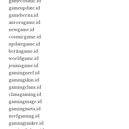
gamecosmic.id
gameupdate.id
gameberita.id
auroragame.id
newgame.id
cosmicgame.id
updategame.id
beritagame.id
worldgame.id
jeniusgame.id
gamingnerf.id
gamingskin.id
gamingclans.id
clansgaming.id
gamingmage.id
gamingmeta.id
nerfgaming.id
gamingtanker.id