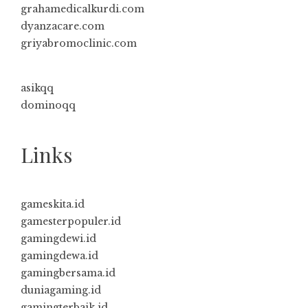
grahamedicalkurdi.com
dyanzacare.com
griyabromoclinic.com
asikqq
dominoqq
Links
gameskita.id
gamesterpopuler.id
gamingdewi.id
gamingdewa.id
gamingbersama.id
duniagaming.id
gamingterbaik.id