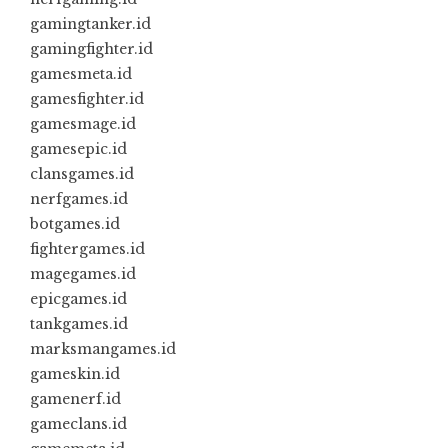
gamingtanker.id
gamingfighter.id
gamesmeta.id
gamesfighter.id
gamesmage.id
gamesepic.id
clansgames.id
nerfgames.id
botgames.id
fightergames.id
magegames.id
epicgames.id
tankgames.id
marksmangames.id
gameskin.id
gamenerf.id
gameclans.id