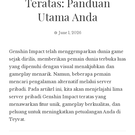
Teratas: Panduan
Utama Anda
June 1, 2026
Genshin Impact telah menggemparkan dunia game
sejak dirilis, memberikan pemain dunia terbuka luas
yang dipenuhi dengan visual menakjubkan dan
gameplay menarik. Namun, beberapa pemain
mencari pengalaman alternatif melalui server
pribadi. Pada artikel ini, kita akan menjelajahi lima
server pribadi Genshin Impact teratas yang
menawarkan fitur unik, gameplay berkualitas, dan
peluang untuk meningkatkan petualangan Anda di
Teyvat.