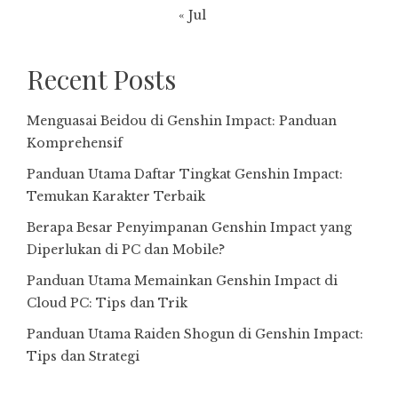
« Jul
Recent Posts
Menguasai Beidou di Genshin Impact: Panduan
Komprehensif
Panduan Utama Daftar Tingkat Genshin Impact:
Temukan Karakter Terbaik
Berapa Besar Penyimpanan Genshin Impact yang
Diperlukan di PC dan Mobile?
Panduan Utama Memainkan Genshin Impact di
Cloud PC: Tips dan Trik
Panduan Utama Raiden Shogun di Genshin Impact:
Tips dan Strategi