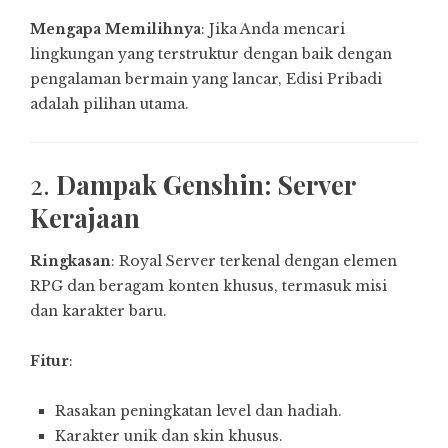
Mengapa Memilihnya
: Jika Anda mencari
lingkungan yang terstruktur dengan baik dengan
pengalaman bermain yang lancar, Edisi Pribadi
adalah pilihan utama.
2.
Dampak Genshin: Server
Kerajaan
Ringkasan
: Royal Server terkenal dengan elemen
RPG dan beragam konten khusus, termasuk misi
dan karakter baru.
Fitur
:
Rasakan peningkatan level dan hadiah.
Karakter unik dan skin khusus.