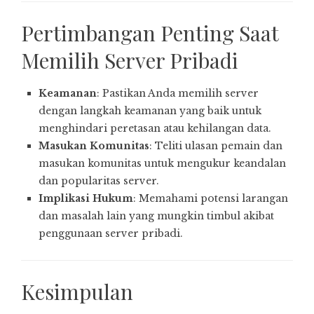
Pertimbangan Penting Saat
Memilih Server Pribadi
Keamanan
: Pastikan Anda memilih server
dengan langkah keamanan yang baik untuk
menghindari peretasan atau kehilangan data.
Masukan Komunitas
: Teliti ulasan pemain dan
masukan komunitas untuk mengukur keandalan
dan popularitas server.
Implikasi Hukum
: Memahami potensi larangan
dan masalah lain yang mungkin timbul akibat
penggunaan server pribadi.
Kesimpulan