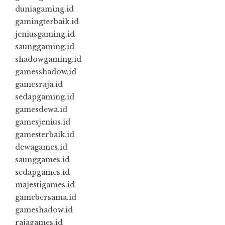
duniagaming.id
gamingterbaik.id
jeniusgaming.id
saunggaming.id
shadowgaming.id
gamesshadow.id
gamesraja.id
sedapgaming.id
gamesdewa.id
gamesjenius.id
gamesterbaik.id
dewagames.id
saunggames.id
sedapgames.id
majestigames.id
gamebersama.id
gameshadow.id
rajagames.id