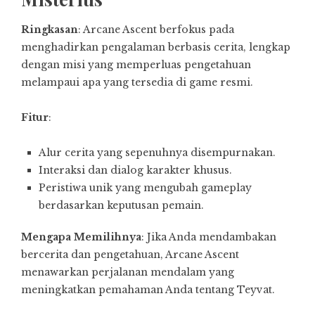
Ringkasan
: Arcane Ascent berfokus pada
menghadirkan pengalaman berbasis cerita, lengkap
dengan misi yang memperluas pengetahuan
melampaui apa yang tersedia di game resmi.
Fitur
:
Alur cerita yang sepenuhnya disempurnakan.
Interaksi dan dialog karakter khusus.
Peristiwa unik yang mengubah gameplay
berdasarkan keputusan pemain.
Mengapa Memilihnya
: Jika Anda mendambakan
bercerita dan pengetahuan, Arcane Ascent
menawarkan perjalanan mendalam yang
meningkatkan pemahaman Anda tentang Teyvat.