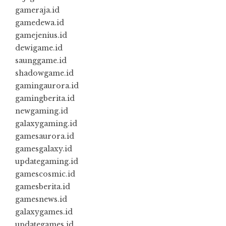
gameraja.id
gamedewa.id
gamejenius.id
dewigame.id
saunggame.id
shadowgame.id
gamingaurora.id
gamingberita.id
newgaming.id
galaxygaming.id
gamesaurora.id
gamesgalaxy.id
updategaming.id
gamescosmic.id
gamesberita.id
gamesnews.id
galaxygames.id
updategames.id