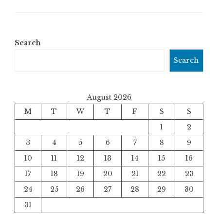
Search
Search
August 2026
M
T
W
T
F
S
S
1
2
3
4
5
6
7
8
9
10
11
12
13
14
15
16
17
18
19
20
21
22
23
24
25
26
27
28
29
30
31