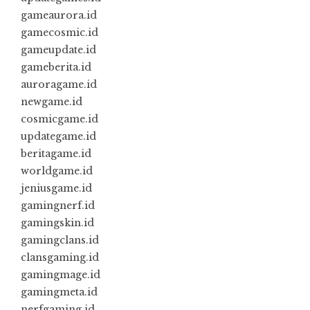
gameaurora.id
gamecosmic.id
gameupdate.id
gameberita.id
auroragame.id
newgame.id
cosmicgame.id
updategame.id
beritagame.id
worldgame.id
jeniusgame.id
gamingnerf.id
gamingskin.id
gamingclans.id
clansgaming.id
gamingmage.id
gamingmeta.id
nerfgaming.id