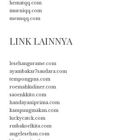
hematqq.com
murniqq.com
menuqq.com
LINK LAINNYA
lesehangurame.com
ayambakar7saudara.com
tempongpns.com
roemahkuliner.com
saoenkkito.com
handayaniprima.com
kampungmakan.com
luckycatck.com
rmbakoelkita.com
angelesehan.com