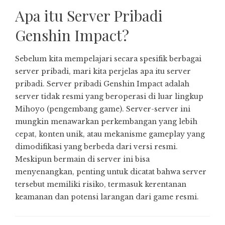
Apa itu Server Pribadi
Genshin Impact?
Sebelum kita mempelajari secara spesifik berbagai
server pribadi, mari kita perjelas apa itu server
pribadi. Server pribadi Genshin Impact adalah
server tidak resmi yang beroperasi di luar lingkup
Mihoyo (pengembang game). Server-server ini
mungkin menawarkan perkembangan yang lebih
cepat, konten unik, atau mekanisme gameplay yang
dimodifikasi yang berbeda dari versi resmi.
Meskipun bermain di server ini bisa
menyenangkan, penting untuk dicatat bahwa server
tersebut memiliki risiko, termasuk kerentanan
keamanan dan potensi larangan dari game resmi.