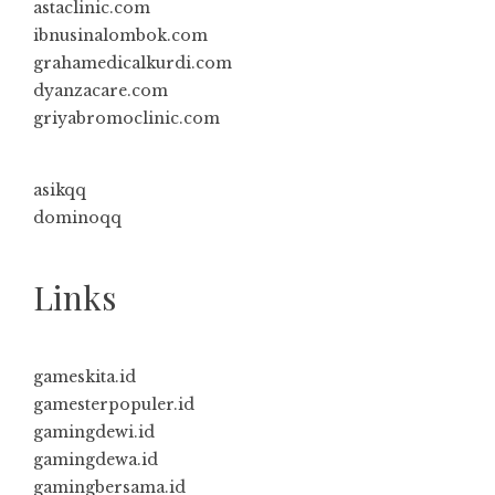
astaclinic.com
ibnusinalombok.com
grahamedicalkurdi.com
dyanzacare.com
griyabromoclinic.com
asikqq
dominoqq
Links
gameskita.id
gamesterpopuler.id
gamingdewi.id
gamingdewa.id
gamingbersama.id