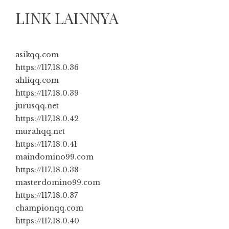
LINK LAINNYA
asikqq.com
https://117.18.0.36
ahliqq.com
https://117.18.0.39
jurusqq.net
https://117.18.0.42
murahqq.net
https://117.18.0.41
maindomino99.com
https://117.18.0.38
masterdomino99.com
https://117.18.0.37
championqq.com
https://117.18.0.40