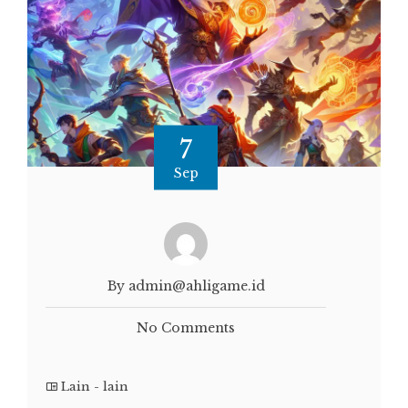
7
Sep
By
admin@ahligame.id
No Comments
Lain - lain