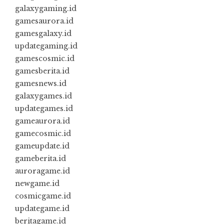
galaxygaming.id
gamesaurora.id
gamesgalaxy.id
updategaming.id
gamescosmic.id
gamesberita.id
gamesnews.id
galaxygames.id
updategames.id
gameaurora.id
gamecosmic.id
gameupdate.id
gameberita.id
auroragame.id
newgame.id
cosmicgame.id
updategame.id
beritagame.id