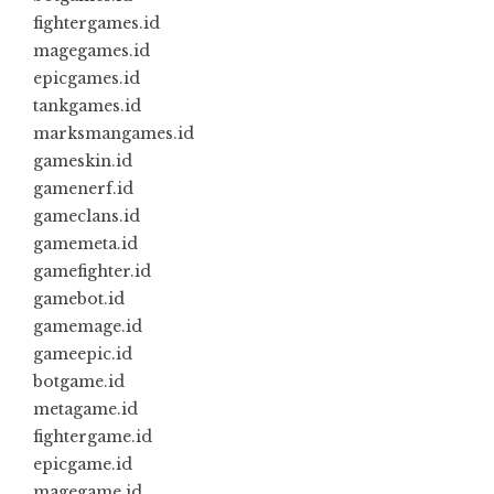
fightergames.id
magegames.id
epicgames.id
tankgames.id
marksmangames.id
gameskin.id
gamenerf.id
gameclans.id
gamemeta.id
gamefighter.id
gamebot.id
gamemage.id
gameepic.id
botgame.id
metagame.id
fightergame.id
epicgame.id
magegame.id