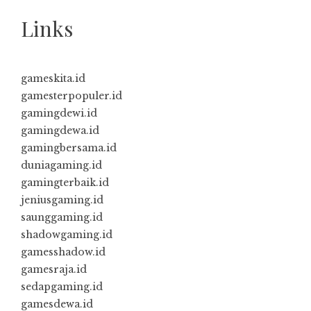
Links
gameskita.id
gamesterpopuler.id
gamingdewi.id
gamingdewa.id
gamingbersama.id
duniagaming.id
gamingterbaik.id
jeniusgaming.id
saunggaming.id
shadowgaming.id
gamesshadow.id
gamesraja.id
sedapgaming.id
gamesdewa.id