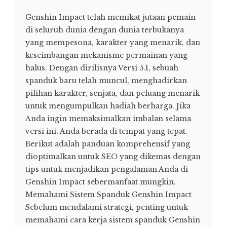
Genshin Impact telah memikat jutaan pemain
di seluruh dunia dengan dunia terbukanya
yang mempesona, karakter yang menarik, dan
keseimbangan mekanisme permainan yang
halus. Dengan dirilisnya Versi 5.1, sebuah
spanduk baru telah muncul, menghadirkan
pilihan karakter, senjata, dan peluang menarik
untuk mengumpulkan hadiah berharga. Jika
Anda ingin memaksimalkan imbalan selama
versi ini, Anda berada di tempat yang tepat.
Berikut adalah panduan komprehensif yang
dioptimalkan untuk SEO yang dikemas dengan
tips untuk menjadikan pengalaman Anda di
Genshin Impact sebermanfaat mungkin.
Memahami Sistem Spanduk Genshin Impact
Sebelum mendalami strategi, penting untuk
memahami cara kerja sistem spanduk Genshin