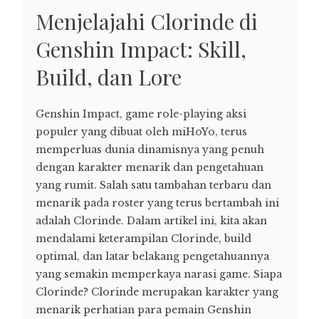
Menjelajahi Clorinde di
Genshin Impact: Skill,
Build, dan Lore
Genshin Impact, game role-playing aksi
populer yang dibuat oleh miHoYo, terus
memperluas dunia dinamisnya yang penuh
dengan karakter menarik dan pengetahuan
yang rumit. Salah satu tambahan terbaru dan
menarik pada roster yang terus bertambah ini
adalah Clorinde. Dalam artikel ini, kita akan
mendalami keterampilan Clorinde, build
optimal, dan latar belakang pengetahuannya
yang semakin memperkaya narasi game. Siapa
Clorinde? Clorinde merupakan karakter yang
menarik perhatian para pemain Genshin