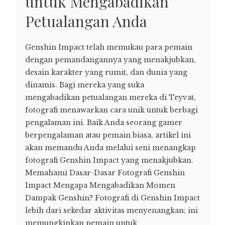
untuk Mengabadikan
Petualangan Anda
Genshin Impact telah memukau para pemain
dengan pemandangannya yang menakjubkan,
desain karakter yang rumit, dan dunia yang
dinamis. Bagi mereka yang suka
mengabadikan petualangan mereka di Teyvat,
fotografi menawarkan cara unik untuk berbagi
pengalaman ini. Baik Anda seorang gamer
berpengalaman atau pemain biasa, artikel ini
akan memandu Anda melalui seni menangkap
fotografi Genshin Impact yang menakjubkan.
Memahami Dasar-Dasar Fotografi Genshin
Impact Mengapa Mengabadikan Momen
Dampak Genshin? Fotografi di Genshin Impact
lebih dari sekedar aktivitas menyenangkan; ini
memungkinkan pemain untuk