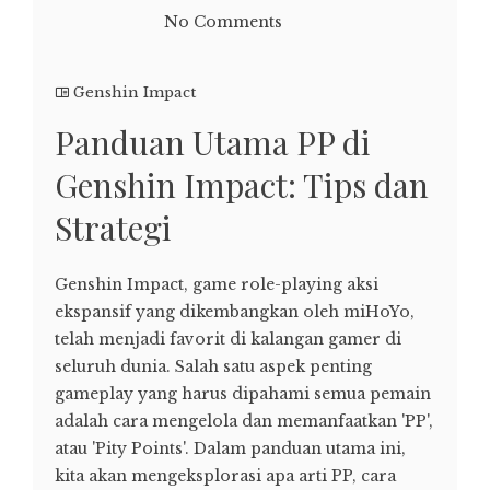
No Comments
Genshin Impact
Panduan Utama PP di
Genshin Impact: Tips dan
Strategi
Genshin Impact, game role-playing aksi
ekspansif yang dikembangkan oleh miHoYo,
telah menjadi favorit di kalangan gamer di
seluruh dunia. Salah satu aspek penting
gameplay yang harus dipahami semua pemain
adalah cara mengelola dan memanfaatkan 'PP',
atau 'Pity Points'. Dalam panduan utama ini,
kita akan mengeksplorasi apa arti PP, cara