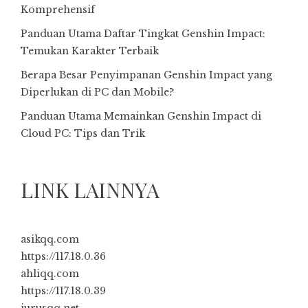
Komprehensif
Panduan Utama Daftar Tingkat Genshin Impact:
Temukan Karakter Terbaik
Berapa Besar Penyimpanan Genshin Impact yang
Diperlukan di PC dan Mobile?
Panduan Utama Memainkan Genshin Impact di
Cloud PC: Tips dan Trik
LINK LAINNYA
asikqq.com
https://117.18.0.36
ahliqq.com
https://117.18.0.39
jurusqq.net