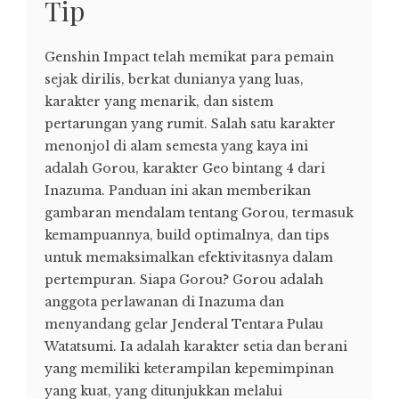
Tip
Genshin Impact telah memikat para pemain
sejak dirilis, berkat dunianya yang luas,
karakter yang menarik, dan sistem
pertarungan yang rumit. Salah satu karakter
menonjol di alam semesta yang kaya ini
adalah Gorou, karakter Geo bintang 4 dari
Inazuma. Panduan ini akan memberikan
gambaran mendalam tentang Gorou, termasuk
kemampuannya, build optimalnya, dan tips
untuk memaksimalkan efektivitasnya dalam
pertempuran. Siapa Gorou? Gorou adalah
anggota perlawanan di Inazuma dan
menyandang gelar Jenderal Tentara Pulau
Watatsumi. Ia adalah karakter setia dan berani
yang memiliki keterampilan kepemimpinan
yang kuat, yang ditunjukkan melalui