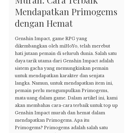
Murah: Cara Terbaik
Mendapatkan Primogems
dengan Hemat
Genshin Impact, game RPG yang
dikembangkan oleh miHoYo, telah merebut
hati jutaan pemain di seluruh dunia. Salah satu
daya tarik utama dari Genshin Impact adalah
sistem gacha yang memungkinkan pemain
untuk mendapatkan karakter dan senjata
langka. Namun, untuk mendapatkan item ini,
pemain perlu mengumpulkan Primogems,
mata uang dalam game. Dalam artikel ini, kami
akan membahas cara-cara terbaik untuk top up
Genshin Impact murah dan hemat dalam
mendapatkan Primogems. Apa itu
Primogems? Primogems adalah salah satu