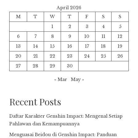
April 2026
M
T
W
T
F
S
S
1
2
3
4
5
6
7
8
9
10
11
12
13
14
15
16
17
18
19
20
21
22
23
24
25
26
27
28
29
30
« Mar
May »
Recent Posts
Daftar Karakter Genshin Impact: Mengenal Setiap
Pahlawan dan Kemampuannya
Menguasai Beidou di Genshin Impact: Panduan