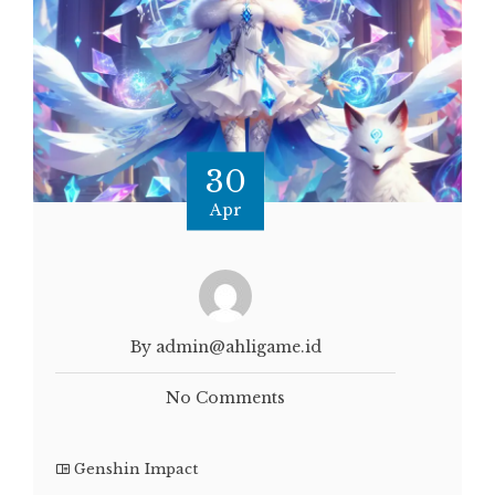
30
Apr
By
admin@ahligame.id
No Comments
Genshin Impact