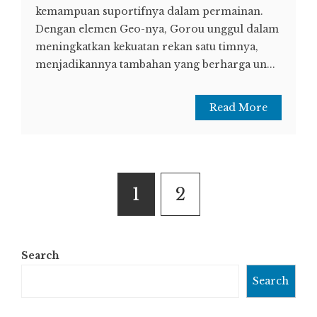
kemampuan suportifnya dalam permainan.
Dengan elemen Geo-nya, Gorou unggul dalam
meningkatkan kekuatan rekan satu timnya,
menjadikannya tambahan yang berharga un...
Read More
Posts
1
2
pagination
Search
Search