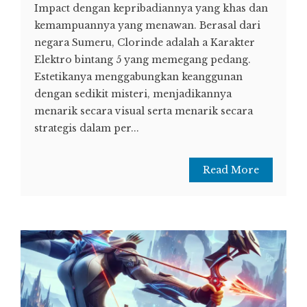
Impact dengan kepribadiannya yang khas dan
kemampuannya yang menawan. Berasal dari
negara Sumeru, Clorinde adalah a Karakter
Elektro bintang 5 yang memegang pedang.
Estetikanya menggabungkan keanggunan
dengan sedikit misteri, menjadikannya
menarik secara visual serta menarik secara
strategis dalam per...
Read More