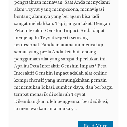
pengetahuan menawan. Saat Anda menyelami
alam Teyvat yang mempesona, menavigasi
bentang alamnya yang beragam bisa jadi
sangat melelahkan. Tapi jangan takut! Dengan
Peta Interaktif Genshin Impact, Anda dapat
menjelajahi Teyvat seperti seorang
profesional. Panduan utama ini mencakup
semua yang perlu Anda ketahui tentang
penggunaan alat yang sangat diperlukan ini.
Apa itu Peta Interaktif Genshin Impact? Peta
Interaktif Genshin Impact adalah alat online
komprehensif yang memungkinkan pemain
menentukan lokasi, sumber daya, dan berbagai
tempat menarik di seluruh Teyvat.
Dikembangkan oleh penggemar berdedikasi,
ia menawarkan antarmuka y...
Read More