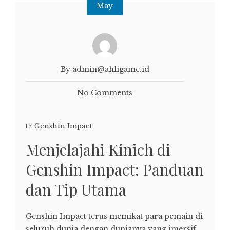
May
By
admin@ahligame.id
No Comments
Genshin Impact
Menjelajahi Kinich di
Genshin Impact: Panduan
dan Tip Utama
Genshin Impact terus memikat para pemain di
seluruh dunia dengan dunianya yang imersif,