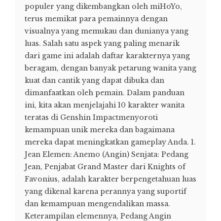
populer yang dikembangkan oleh miHoYo,
terus memikat para pemainnya dengan
visualnya yang memukau dan dunianya yang
luas. Salah satu aspek yang paling menarik
dari game ini adalah daftar karakternya yang
beragam, dengan banyak petarung wanita yang
kuat dan cantik yang dapat dibuka dan
dimanfaatkan oleh pemain. Dalam panduan
ini, kita akan menjelajahi 10 karakter wanita
teratas di Genshin Impactmenyoroti
kemampuan unik mereka dan bagaimana
mereka dapat meningkatkan gameplay Anda. 1.
Jean Elemen: Anemo (Angin) Senjata: Pedang
Jean, Penjabat Grand Master dari Knights of
Favonius, adalah karakter berpengetahuan luas
yang dikenal karena perannya yang suportif
dan kemampuan mengendalikan massa.
Keterampilan elemennya, Pedang Angin