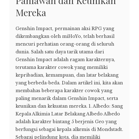
Pahlawan dan Keunikan
Mereka
Genshin Impact, permainan aksi RPG yang
dikembangkan oleh miHoYo, telah berhasil
mencuri perhatian orang-orang di seluruh
dunia. Salah satu daya tarik utama dari
Genshin Impact adalah ragam karakternya,
terutama karakter cowok yang memiliki
kepribadian, kemampuan, dan latar belakang
yang berbeda-beda. Dalam artikel ini, kita akan
membahas beberapa karakter cowok yang
paling menarik dalam Genshin Impact, serta
keunikan dan kekuatan mereka. 1. Albedo: Sang
Kepala Alkimia Latar Belakang Albedo Albedo
adalah karakter bintang 5 berjenis Geo yang
berfungsi sebagai kepala alkemis di Mondstadt.
Sebagai pelindung kota, dia memiliki