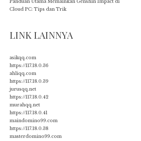
Panduan Utama Memainkan Genshin Impact di
Cloud PC: Tips dan Trik
LINK LAINNYA
asikqq.com
https://117.18.0.36
ahliqq.com
https://117.18.0.39
jurusqq.net
https://117.18.0.42
murahqq.net
https://117.18.0.41
maindomino99.com
https://117.18.0.38
masterdomino99.com