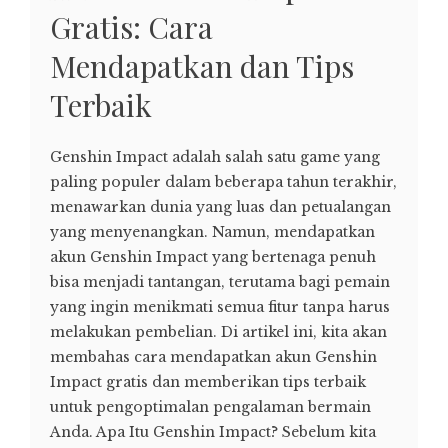
Gratis: Cara
Mendapatkan dan Tips
Terbaik
Genshin Impact adalah salah satu game yang
paling populer dalam beberapa tahun terakhir,
menawarkan dunia yang luas dan petualangan
yang menyenangkan. Namun, mendapatkan
akun Genshin Impact yang bertenaga penuh
bisa menjadi tantangan, terutama bagi pemain
yang ingin menikmati semua fitur tanpa harus
melakukan pembelian. Di artikel ini, kita akan
membahas cara mendapatkan akun Genshin
Impact gratis dan memberikan tips terbaik
untuk pengoptimalan pengalaman bermain
Anda. Apa Itu Genshin Impact? Sebelum kita