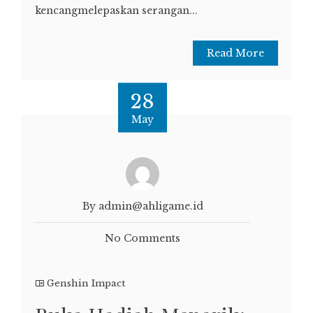
kencangmelepaskan serangan...
Read More
28
May
By
admin@ahligame.id
No Comments
Genshin Impact