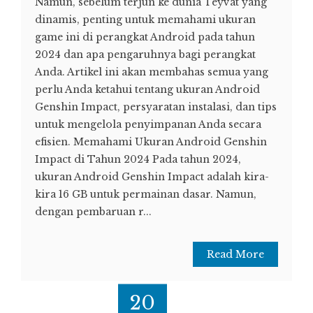
Namun, sebelum terjun ke dunia Teyvat yang
dinamis, penting untuk memahami ukuran
game ini di perangkat Android pada tahun
2024 dan apa pengaruhnya bagi perangkat
Anda. Artikel ini akan membahas semua yang
perlu Anda ketahui tentang ukuran Android
Genshin Impact, persyaratan instalasi, dan tips
untuk mengelola penyimpanan Anda secara
efisien. Memahami Ukuran Android Genshin
Impact di Tahun 2024 Pada tahun 2024,
ukuran Android Genshin Impact adalah kira-
kira 16 GB untuk permainan dasar. Namun,
dengan pembaruan r...
Read More
20