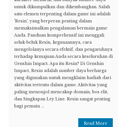
untuk dikumpulkan dan dikembangkan. Salah
satu elemen terpenting dalam game ini adalah
'Resin', yang berperan penting dalam
memaksimalkan pengalaman bermain game
Anda. Panduan komprehensif ini menggali
seluk-beluk Resin, kegunaannya, cara
mengelolanya secara efektif, dan pengaruhnya
terhadap kemajuan Anda secara keseluruhan di
Genshin Impact. Apa itu Resin? Di Genshin
Impact, Resin adalah sumber daya berharga
yang digunakan untuk mengklaim hadiah dari
aktivitas tertentu dalam game. Aktivitas yang
paling menonjol mencakup domain, bos elit,
dan Singkapan Ley Line. Resin sangat penting
bagi pemain ...
Read More