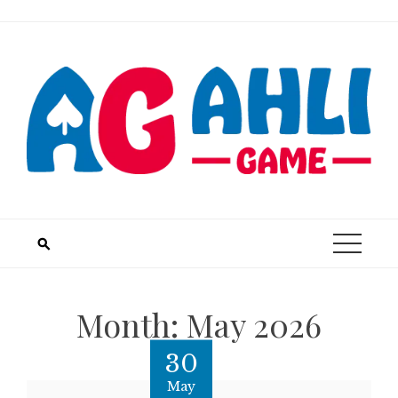
Skip
to
content
Month:
May 2026
30
May