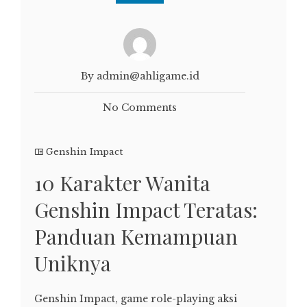
By
admin@ahligame.id
No Comments
Genshin Impact
10 Karakter Wanita
Genshin Impact Teratas:
Panduan Kemampuan
Uniknya
Genshin Impact, game role-playing aksi