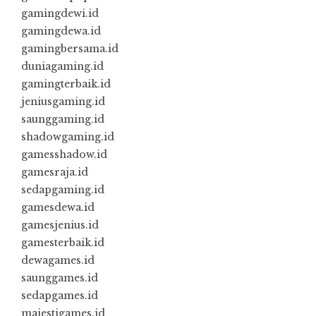
gamingdewi.id
gamingdewa.id
gamingbersama.id
duniagaming.id
gamingterbaik.id
jeniusgaming.id
saunggaming.id
shadowgaming.id
gamesshadow.id
gamesraja.id
sedapgaming.id
gamesdewa.id
gamesjenius.id
gamesterbaik.id
dewagames.id
saunggames.id
sedapgames.id
majestigames.id