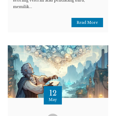
seorang veteran atau pendatang baru,
memilik...
Read More
12
May