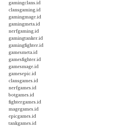
gamingclans.id
clansgaming.id
gamingmage.id
gamingmeta.id
nerfgaming.id
gamingtanker.id
gamingfighter.id
gamesmeta.id
gamesfighter.id
gamesmage.id
gamesepic.id
clansgames.id
nerfgames.id
botgames.id
fightergames.id
magegames.id
epicgames.id
tankgames.id