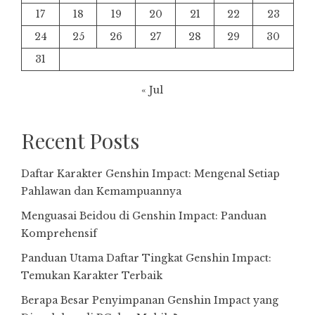
17
18
19
20
21
22
23
24
25
26
27
28
29
30
31
« Jul
Recent Posts
Daftar Karakter Genshin Impact: Mengenal Setiap
Pahlawan dan Kemampuannya
Menguasai Beidou di Genshin Impact: Panduan
Komprehensif
Panduan Utama Daftar Tingkat Genshin Impact:
Temukan Karakter Terbaik
Berapa Besar Penyimpanan Genshin Impact yang