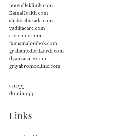
nouvelleklinik.com
KainaHealth.com
shabirahusada.com
yadikacare.com
astaclinic.com
ibnusinalombok.com
grahamedicalkurdi.com
dyanzacare.com
griyabromoclinic.com
asikqq
dominoqq
Links