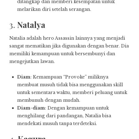
ditangkap dan memberi kesempatan untuk
melarikan diri setelah serangan.
3.
Natalya
Natalia adalah hero Assassin lainnya yang menjadi
sangat mematikan jika digunakan dengan benar. Dia
memiliki kemampuan untuk bersembunyi dan
mengejutkan lawan.
Diam
: Kemampuan “Provoke” miliknya
membuat musuh tidak bisa menggunakan skill
untuk sementara waktu, memberi peluang untuk
membunuh dengan mudah.
Diam-diam
: Dengan kemampuan untuk
menghilang dari pandangan, Natalia bisa
mendekati musuh tanpa terdeteksi.
4.
Kagura