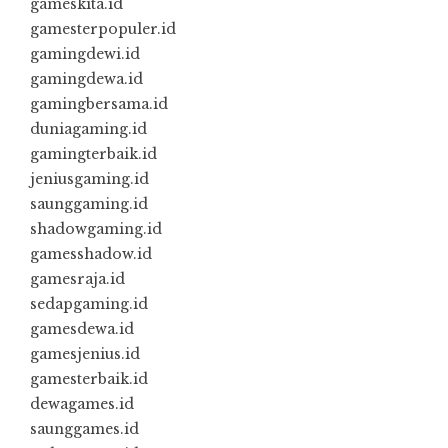
gameskita.id
gamesterpopuler.id
gamingdewi.id
gamingdewa.id
gamingbersama.id
duniagaming.id
gamingterbaik.id
jeniusgaming.id
saunggaming.id
shadowgaming.id
gamesshadow.id
gamesraja.id
sedapgaming.id
gamesdewa.id
gamesjenius.id
gamesterbaik.id
dewagames.id
saunggames.id