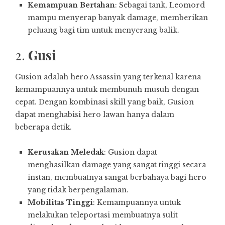
Kemampuan Bertahan
: Sebagai tank, Leomord
mampu menyerap banyak damage, memberikan
peluang bagi tim untuk menyerang balik.
2.
Gusi
Gusion adalah hero Assassin yang terkenal karena
kemampuannya untuk membunuh musuh dengan
cepat. Dengan kombinasi skill yang baik, Gusion
dapat menghabisi hero lawan hanya dalam
beberapa detik.
Kerusakan Meledak
: Gusion dapat
menghasilkan damage yang sangat tinggi secara
instan, membuatnya sangat berbahaya bagi hero
yang tidak berpengalaman.
Mobilitas Tinggi
: Kemampuannya untuk
melakukan teleportasi membuatnya sulit