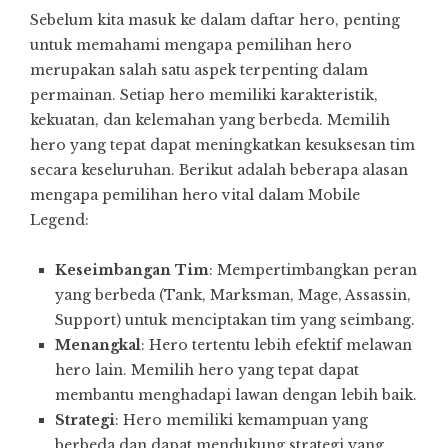
Sebelum kita masuk ke dalam daftar hero, penting
untuk memahami mengapa pemilihan hero
merupakan salah satu aspek terpenting dalam
permainan. Setiap hero memiliki karakteristik,
kekuatan, dan kelemahan yang berbeda. Memilih
hero yang tepat dapat meningkatkan kesuksesan tim
secara keseluruhan. Berikut adalah beberapa alasan
mengapa pemilihan hero vital dalam Mobile
Legend:
Keseimbangan Tim
: Mempertimbangkan peran
yang berbeda (Tank, Marksman, Mage, Assassin,
Support) untuk menciptakan tim yang seimbang.
Menangkal
: Hero tertentu lebih efektif melawan
hero lain. Memilih hero yang tepat dapat
membantu menghadapi lawan dengan lebih baik.
Strategi
: Hero memiliki kemampuan yang
berbeda dan dapat mendukung strategi yang