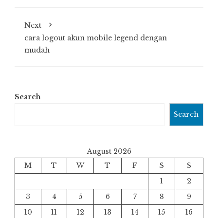
Next
cara logout akun mobile legend dengan
mudah
Search
Search
August 2026
M
T
W
T
F
S
S
1
2
3
4
5
6
7
8
9
10
11
12
13
14
15
16