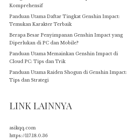
Komprehensif
Panduan Utama Daftar Tingkat Genshin Impact:
Temukan Karakter Terbaik
Berapa Besar Penyimpanan Genshin Impact yang
Diperlukan di PC dan Mobile?
Panduan Utama Memainkan Genshin Impact di
Cloud PC: Tips dan Trik
Panduan Utama Raiden Shogun di Genshin Impact:
Tips dan Strategi
LINK LAINNYA
asikqq.com
https://117.18.0.36