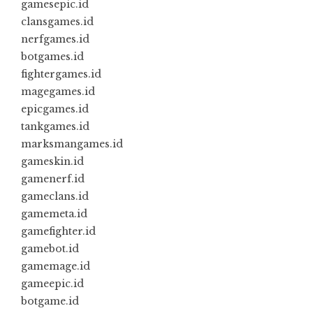
gamesepic.id
clansgames.id
nerfgames.id
botgames.id
fightergames.id
magegames.id
epicgames.id
tankgames.id
marksmangames.id
gameskin.id
gamenerf.id
gameclans.id
gamemeta.id
gamefighter.id
gamebot.id
gamemage.id
gameepic.id
botgame.id