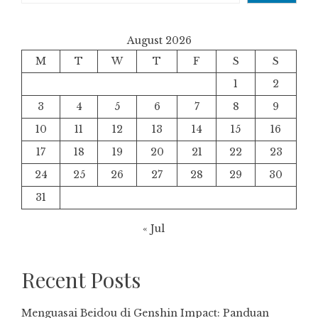
August 2026
M
T
W
T
F
S
S
1
2
3
4
5
6
7
8
9
10
11
12
13
14
15
16
17
18
19
20
21
22
23
24
25
26
27
28
29
30
31
« Jul
Recent Posts
Menguasai Beidou di Genshin Impact: Panduan