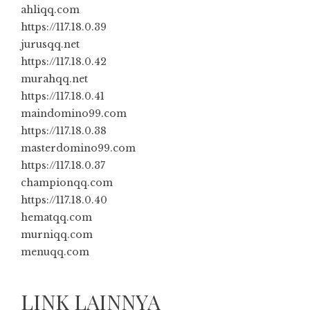
ahliqq.com
https://117.18.0.39
jurusqq.net
https://117.18.0.42
murahqq.net
https://117.18.0.41
maindomino99.com
https://117.18.0.38
masterdomino99.com
https://117.18.0.37
championqq.com
https://117.18.0.40
hematqq.com
murniqq.com
menuqq.com
LINK LAINNYA