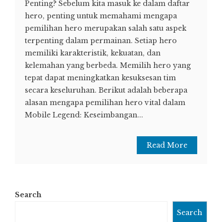
Penting? Sebelum kita masuk ke dalam daftar
hero, penting untuk memahami mengapa
pemilihan hero merupakan salah satu aspek
terpenting dalam permainan. Setiap hero
memiliki karakteristik, kekuatan, dan
kelemahan yang berbeda. Memilih hero yang
tepat dapat meningkatkan kesuksesan tim
secara keseluruhan. Berikut adalah beberapa
alasan mengapa pemilihan hero vital dalam
Mobile Legend: Keseimbangan...
Read More
Search
Search