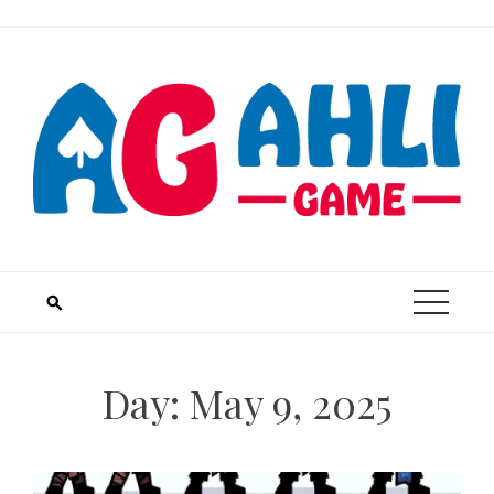
Skip
to
content
Day:
May 9, 2025