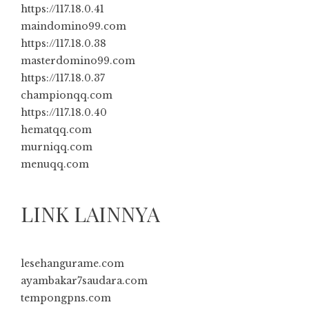
https://117.18.0.41
maindomino99.com
https://117.18.0.38
masterdomino99.com
https://117.18.0.37
championqq.com
https://117.18.0.40
hematqq.com
murniqq.com
menuqq.com
LINK LAINNYA
lesehangurame.com
ayambakar7saudara.com
tempongpns.com