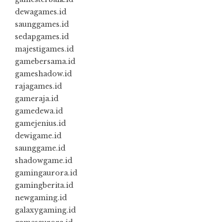
dewagames.id
saunggames.id
sedapgames.id
majestigames.id
gamebersama.id
gameshadow.id
rajagames.id
gameraja.id
gamedewa.id
gamejenius.id
dewigame.id
saunggame.id
shadowgame.id
gamingaurora.id
gamingberita.id
newgaming.id
galaxygaming.id