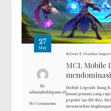
27
May
Dota 2
,
Genshin Impact
MCL Mobile L
mendominasi
By
Mobile Legends: Bang B
admin@ahligame.id
jutaan pemain yang raji
populer ini (MOBA), Mo
No Comments
menawarkan lingkungan