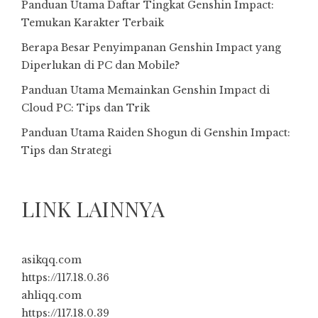
Panduan Utama Daftar Tingkat Genshin Impact:
Temukan Karakter Terbaik
Berapa Besar Penyimpanan Genshin Impact yang
Diperlukan di PC dan Mobile?
Panduan Utama Memainkan Genshin Impact di
Cloud PC: Tips dan Trik
Panduan Utama Raiden Shogun di Genshin Impact:
Tips dan Strategi
LINK LAINNYA
asikqq.com
https://117.18.0.36
ahliqq.com
https://117.18.0.39