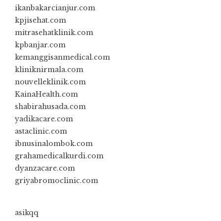
ikanbakarcianjur.com
kpjisehat.com
mitrasehatklinik.com
kpbanjar.com
kemanggisanmedical.com
kliniknirmala.com
nouvelleklinik.com
KainaHealth.com
shabirahusada.com
yadikacare.com
astaclinic.com
ibnusinalombok.com
grahamedicalkurdi.com
dyanzacare.com
griyabromoclinic.com
asikqq