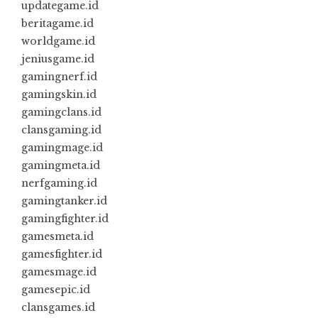
updategame.id
beritagame.id
worldgame.id
jeniusgame.id
gamingnerf.id
gamingskin.id
gamingclans.id
clansgaming.id
gamingmage.id
gamingmeta.id
nerfgaming.id
gamingtanker.id
gamingfighter.id
gamesmeta.id
gamesfighter.id
gamesmage.id
gamesepic.id
clansgames.id