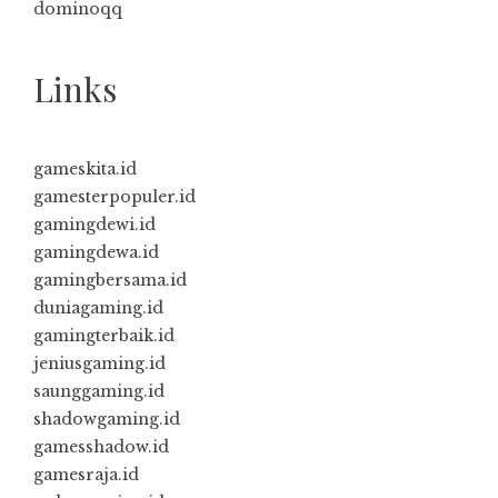
dominoqq
Links
gameskita.id
gamesterpopuler.id
gamingdewi.id
gamingdewa.id
gamingbersama.id
duniagaming.id
gamingterbaik.id
jeniusgaming.id
saunggaming.id
shadowgaming.id
gamesshadow.id
gamesraja.id