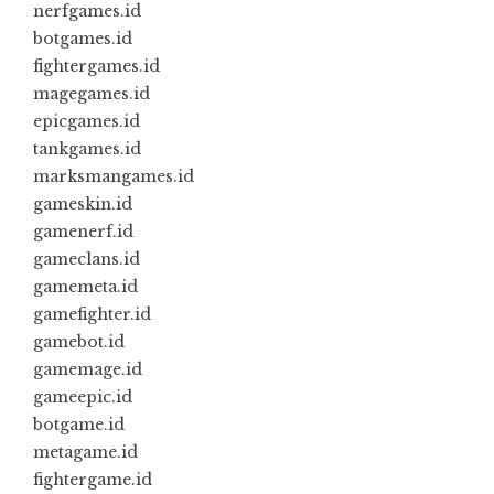
nerfgames.id
botgames.id
fightergames.id
magegames.id
epicgames.id
tankgames.id
marksmangames.id
gameskin.id
gamenerf.id
gameclans.id
gamemeta.id
gamefighter.id
gamebot.id
gamemage.id
gameepic.id
botgame.id
metagame.id
fightergame.id