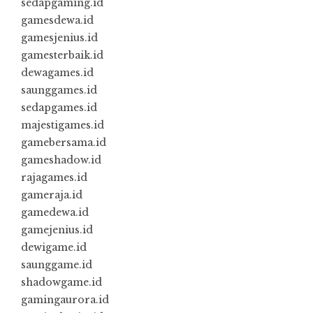
sedapgaming.id
gamesdewa.id
gamesjenius.id
gamesterbaik.id
dewagames.id
saunggames.id
sedapgames.id
majestigames.id
gamebersama.id
gameshadow.id
rajagames.id
gameraja.id
gamedewa.id
gamejenius.id
dewigame.id
saunggame.id
shadowgame.id
gamingaurora.id