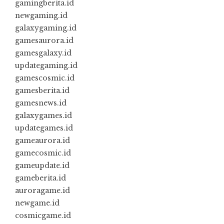
gamingberita.id
newgaming.id
galaxygaming.id
gamesaurora.id
gamesgalaxy.id
updategaming.id
gamescosmic.id
gamesberita.id
gamesnews.id
galaxygames.id
updategames.id
gameaurora.id
gamecosmic.id
gameupdate.id
gameberita.id
auroragame.id
newgame.id
cosmicgame.id