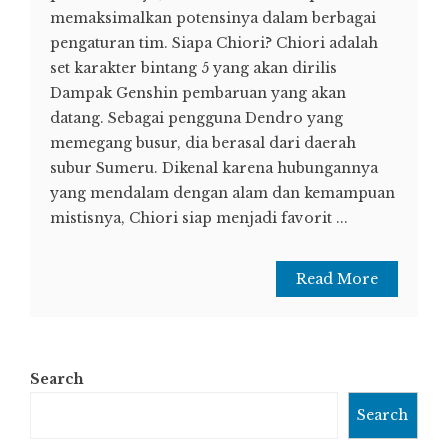
memaksimalkan potensinya dalam berbagai
pengaturan tim. Siapa Chiori? Chiori adalah
set karakter bintang 5 yang akan dirilis
Dampak Genshin pembaruan yang akan
datang. Sebagai pengguna Dendro yang
memegang busur, dia berasal dari daerah
subur Sumeru. Dikenal karena hubungannya
yang mendalam dengan alam dan kemampuan
mistisnya, Chiori siap menjadi favorit ...
Read More
Search
Search