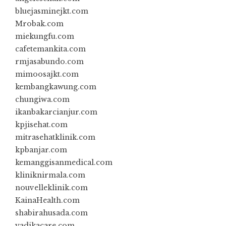
bluejasminejkt.com
Mrobak.com
miekungfu.com
cafetemankita.com
rmjasabundo.com
mimoosajkt.com
kembangkawung.com
chungiwa.com
ikanbakarcianjur.com
kpjisehat.com
mitrasehatklinik.com
kpbanjar.com
kemanggisanmedical.com
kliniknirmala.com
nouvelleklinik.com
KainaHealth.com
shabirahusada.com
yadikacare.com