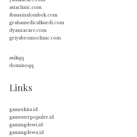
astaclinic.com
ibnusinalombok.com
grahamedicalkurdi.com
dyanzacare.com
griyabromoclinic.com
asikqq
dominoqq
Links
gameskita.id
gamesterpopuler.id
gamingdewi.id
gamingdewa.id