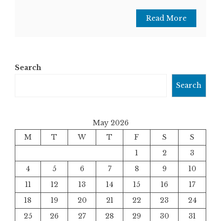
Read More
Search
Search
May 2026
M
T
W
T
F
S
S
1
2
3
4
5
6
7
8
9
10
11
12
13
14
15
16
17
18
19
20
21
22
23
24
25
26
27
28
29
30
31