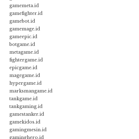
gamemeta.id
gamefighter.id
gamebot.id
gamemage.id
gameepic.id
botgame.id
metagame.id
fightergame.id
epicgame.id
magegame.id
hypergame.id
marksmangame.id
tankgame.id
tankgaming.id
gamestanker.id
gamekidos.id
gamingmesin.id
gaminghero.id