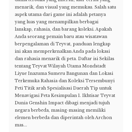
menarik, dan visual yang memukau. Salah satu
aspek utama dari game ini adalah petanya
yang luas yang menampilkan berbagai
lanskap, rahasia, dan barang koleksi. Apakah
Anda seorang pemain baru atau wisatawan
berpengalaman di Teyvat, panduan lengkap
ini akan memperkenalkan Anda pada lokasi
dan rahasia menarik di peta. Daftar isi Sekilas
tentang Teyvat Wilayah Utama Mondstadt
Liyue Inazuma Sumeru Bangunan dan Lokasi
Terkemuka Rahasia dan Koleksi Tersembunyi
Peti Titik arah Spesialisasi Daerah Tip untuk
Menavigasi Peta Kesimpulan 1. Ikhtisar Teyvat
Dunia Genshin Impact dibagi menjadi tujuh
negara berbeda, masing-masing memiliki
elemen berbeda dan diperintah oleh Archon
mas...